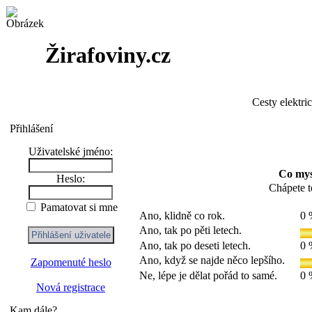
Žirafoviny.cz
Cesty elektri
Přihlášení
Uživatelské jméno:
Co mysl
Heslo:
Chápete t
Pamatovat si mne
Ano, klidně co rok.
0 
Ano, tak po pěti letech.
Ano, tak po deseti letech.
0 
Ano, když se najde něco lepšího.
Zapomenuté heslo
Ne, lépe je dělat pořád to samé.
0 
Nová registrace
Kam dále?