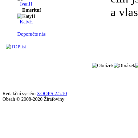
IvanH
a vla
Emeritní
KatyH
Doporučte nás
Redakční systém
XOOPS 2.5.10
Obsah © 2008-2020 Žirafoviny