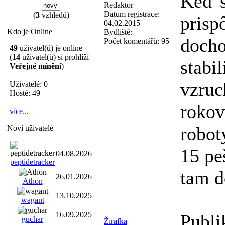
Keď s
Redaktor
Datum registrace:
(
3
vzhledů)
prisp
04.02.2015
Kdo je Online
Bydliště:
docho
Počet komentářů:
95
49
uživatel(ů) je online
(
14
uživatel(ů) si prohlíží
stabi
Veřejné mínění
)
vzruc
Uživatelé: 0
Hosté: 49
rokov
více...
robot
Noví uživatelé
15 peš
04.08.2026
peptidetracker
tam d
26.01.2026
Athon
13.10.2025
wagant
16.09.2025
Publi
guchar
Žirafka