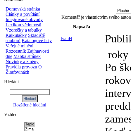
Domovská stránka
Články a povídání
Komentář je vlastnictvím svého autor
Integrované obvody
Lexikon vědomostí
Napsal/a
Vzorečky a tabulky
Publi
Kalkulačky
Skladiště
IvanH
souborů
Katalogové listy
Veřejné mínění
roky 
Rozcestník
Zajímavosti
dne
Mapka stránek
Novinky a změny
Po šk
Pravidla provozu
O
Žirafovinách
rokov
Hledání
inter
predd
Rozšířené hledání
Vzhled
zames