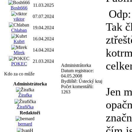
11.03.2025
Bosh666
Odp: 
07.07.2024
viktor
Tak č
19.04.2024
Chlaban
ztřeš
16.04.2024
Kubrt
kotrm
14.04.2024
Mirek
21.03.2024
celke
POKEC
Administrátorka
Datum registrace:
Kdo za co může
04.05.2008
Bydliště:
Ústecký kraj
Administrátorka
Počet komentářů:
Jen m
1263
Žirafka
opačn
Žirafička
Redaktoři
značn
bernard
čím j