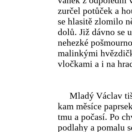
vánek z odpolední v
zurčel potůček a h
se hlasitě zlomilo 
dolů. Již dávno se 
nehezké pošmourno v
malinkými hvězdič
vločkami a i na hrad
Mladý Václav tiše
kam měsíce paprsek
tmu a počasí. Po ch
podlahy a pomalu s