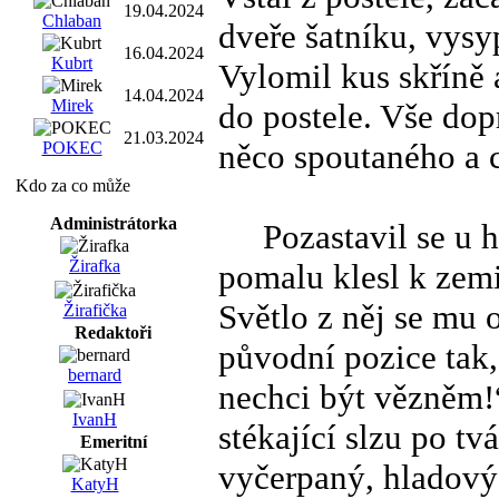
19.04.2024
Chlaban
dveře šatníku, vysyp
16.04.2024
Kubrt
Vylomil kus skříně 
14.04.2024
Mirek
do postele. Vše dop
21.03.2024
něco spoutaného a c
POKEC
Kdo za co může
Administrátorka
Pozastavil se u hoř
Žirafka
pomalu klesl k zemi
Světlo z něj se mu o
Žirafička
Redaktoři
původní pozice tak,
bernard
nechci být vězněm!“ ř
IvanH
stékající slzu po tv
Emeritní
vyčerpaný, hladový
KatyH