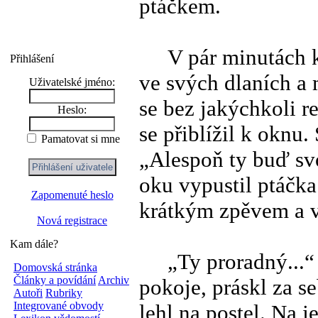
ptáčkem.
V pár minutách klí
Přihlášení
ve svých dlaních a 
Uživatelské jméno:
se bez jakýchkoli r
Heslo:
se přiblížil k oknu.
Pamatovat si mne
„Alespoň ty buď sv
oku vypustil ptáčka
Zapomenuté heslo
krátkým zpěvem a ve
Nová registrace
Kam dále?
„Ty proradný...“ n
Domovská stránka
Články a povídání
Archiv
pokoje, práskl za s
Autoři
Rubriky
Integrované obvody
lehl na postel. Na j