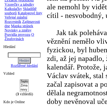
Lexikon vědomostí
Vzorečky a tabulky
ale nemohl by vidět
Kalkulačky
Skladiště
souborů
Katalogové listy
cítil - nesvobodný,
Veřejné mínění
Rozcestník
Zajímavosti
dne
Mapka stránek
Novinky a změny
Jak tak polehával 
Pravidla provozu
O
Žirafovinách
věznění nemělo vliv
Hledání
fyzickou, byl huben
zdi, až jej napadlo,
kalendář. Protože, 
Rozšířené hledání
Václav svátek, sta
Vzhled
začal zapisovat a p
dělala negramotnost
(
3
vzhledů)
doby nevěnoval učen
Kdo je Online