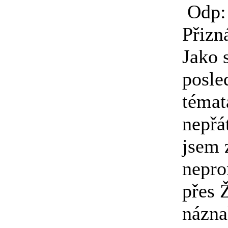
Odp:
Přizn
Jako 
posled
témat
nepřá
jsem 
nepro
přes 
názna