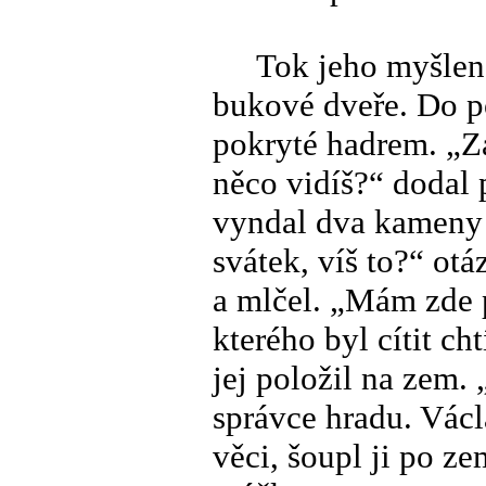
Tok jeho myšlenek
bukové dveře. Do po
pokryté hadrem. „Z
něco vidíš?“ dodal 
vyndal dva kameny 
svátek, víš to?“ otá
a mlčel. „Mám zde p
kterého byl cítit c
jej položil na zem.
správce hradu. Václ
věci, šoupl ji po ze