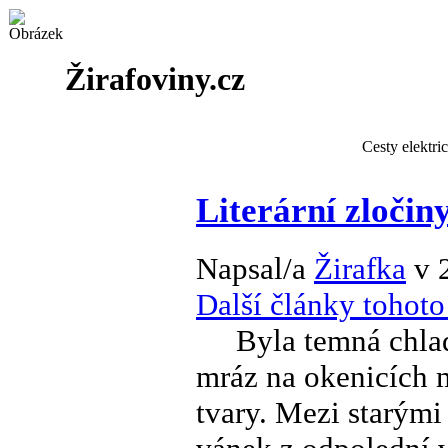
Žirafoviny.cz
Cesty elektri
Literární zločin
Napsal/a
Žirafka
v 
Další články tohoto
Byla temná chladná
mráz na okenicích 
tvary. Mezi starými