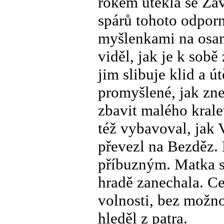
rokem utekla se Záv
spárů tohoto odporn
myšlenkami na osam
viděl, jak je k sobě
jim slibuje klid a 
promyšlené, jak zneu
zbavit malého krale
též vybavoval, jak 
převezl na Bezděz. 
příbuzným. Matka s
hradě zanechala. C
volnosti, bez možno
hleděl z patra.