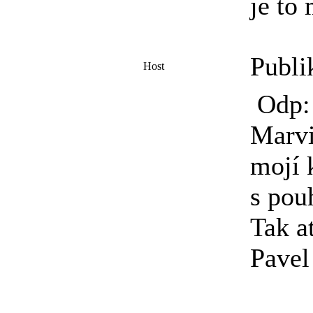
je to
Publi
Host
Odp:
Marvi
mojí 
s pou
Tak a
Pavel