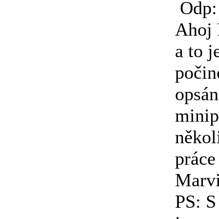
Odp:
Ahoj 
a to j
počin
opsán
minip
někol
práce
Marv
PS: S