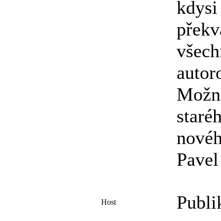
kdysi
překv
všech
autor
Možná
staré
nové
Pavel
Publi
Host