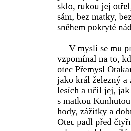
sklo, rukou jej otře
sám, bez matky, bez
sněhem pokryté nád
V mysli se mu pro
vzpomínal na to, kd
otec Přemysl Otakar
jako král železný a
lesích a učil jej, j
s matkou Kunhutou 
hody, zážitky a dob
Otec padl před čty