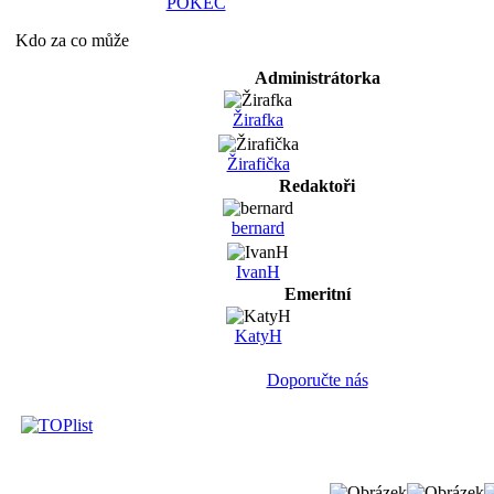
POKEC
Kdo za co může
Administrátorka
Žirafka
Žirafička
Redaktoři
bernard
IvanH
Emeritní
KatyH
Doporučte nás