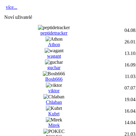
více...
Noví uživatelé
04.08
peptidetracker
26.01
Athon
13.10
wagant
16.09
guchar
11.03
Bosh666
07.07
viktor
19.04
Chlaban
16.04
Kubrt
14.04
Mirek
21.03