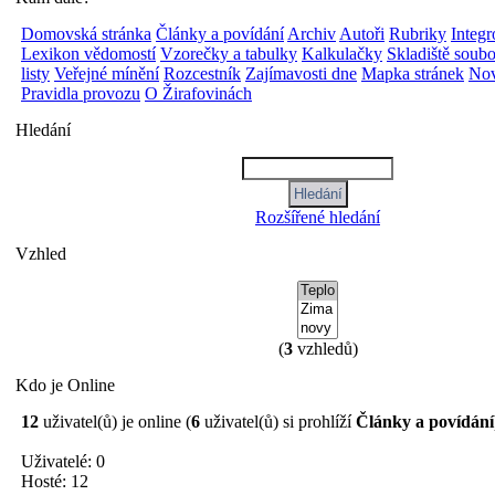
Domovská stránka
Články a povídání
Archiv
Autoři
Rubriky
Integ
Lexikon vědomostí
Vzorečky a tabulky
Kalkulačky
Skladiště soub
listy
Veřejné mínění
Rozcestník
Zajímavosti dne
Mapka stránek
Nov
Pravidla provozu
O Žirafovinách
Hledání
Rozšířené hledání
Vzhled
(
3
vzhledů)
Kdo je Online
12
uživatel(ů) je online (
6
uživatel(ů) si prohlíží
Články a povídání
Uživatelé: 0
Hosté: 12