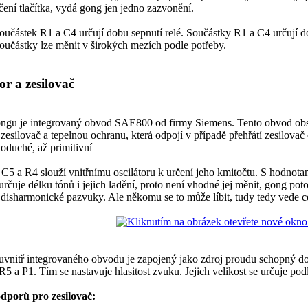
ačení tlačítka, vydá gong jen jedno zazvonění.
učástek R1 a C4 určují dobu sepnutí relé. Součástky R1 a C4 určují do
učástky lze měnit v širokých mezích podle potřeby.
r a zesilovač
gu je integrovaný obvod SAE800 od firmy Siemens. Tento obvod obsahuje
esilovač a tepelnou ochranu, která odpojí v případě přehřátí zesilovač od
noduché, až primitivní
C5 a R4 slouží vnitřnímu oscilátoru k určení jeho kmitočtu. S hodnota
 určuje délku tónů i jejich ladění, proto není vhodné jej měnit, gong 
disharmonické pazvuky. Ale někomu se to může líbit, tudy tedy vede c
uvnitř integrovaného obvodu je zapojený jako zdroj proudu schopný do
R5 a P1. Tím se nastavuje hlasitost zvuku. Jejich velikost se určuje pod
dporů pro zesilovač: