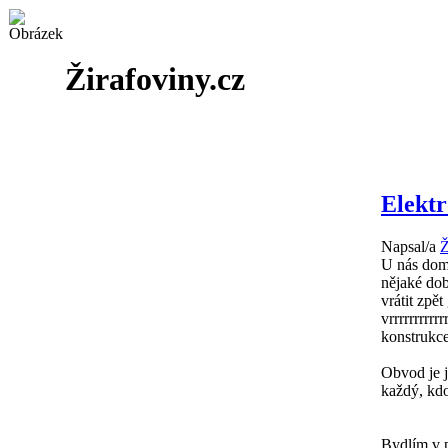
Žirafoviny.cz
Elekt
Napsal/a
Ž
U nás dom
nějaké dob
vrátit zpě
vrrrrrrrrr
konstrukce
Obvod je j
každý, kdo
Bydlím v p