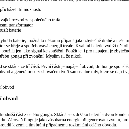
řicházeli tři možnosti:
távající rozvod ze společného trafa
astní transformátor
užít baterie
hrála baterie, možná to někomu připadá jako zbytečně drahé a nešetrné
tor se hřeje a spotřebovává energii trvale. Kvalitní baterie vydrží něk
použila jen jako signál ke spuštění. Použít jej i pro napájení je zbyte
třebu gongu při zvonění. Myslím si, že nikoli.
 se skládá ze tří částí. První částí je napájecí obvod, druhou je spouště
obvod a generátor se zesilovačem tvoří samostatné díly, které se dají i v
í obvod
ednodušší část z celého gongu. Skládá se z držáku baterií a dvou konden
du. Zároveň funguje jako zásobárna energie při generování zvuku, pr
roudů k zemi a tím brání případnému rozkmitání celého obvodu.