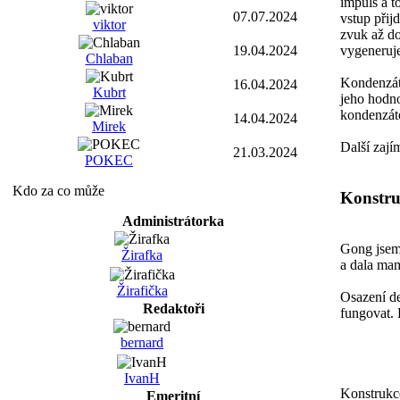
impuls a t
07.07.2024
vstup přij
viktor
zvuk až do
19.04.2024
vygeneruje
Chlaban
Kondenzáto
16.04.2024
Kubrt
jeho hodno
kondenzát
14.04.2024
Mirek
Další zají
21.03.2024
POKEC
Kdo za co může
Konstru
Administrátorka
Gong jsem 
Žirafka
a dala ma
Žirafička
Osazení de
Redaktoři
fungovat. 
bernard
IvanH
Konstrukce
Emeritní