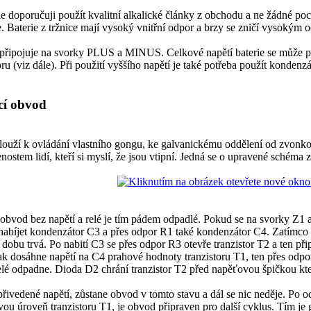
ie doporučuji použít kvalitní alkalické články z obchodu a ne žádné poch
. Baterie z tržnice mají vysoký vnitřní odpor a brzy se zničí vysokým 
 připojuje na svorky PLUS a MINUS. Celkové napětí baterie se může po
ru (viz dále). Při použití vyššího napětí je také potřeba použít konden
cí obvod
slouží k ovládání vlastního gongu, ke galvanickému oddělení od zvonko
nostem lidí, kteří si myslí, že jsou vtipní. Jedná se o upravené schéma z
 obvod bez napětí a relé je tím pádem odpadlé. Pokud se na svorky Z1 a
abíjet kondenzátor C3 a přes odpor R1 také kondenzátor C4. Zatímco 
 dobu trvá. Po nabití C3 se přes odpor R3 otevře tranzistor T2 a ten přip
k dosáhne napětí na C4 prahové hodnoty tranzistoru T1, ten přes odpor 
elé odpadne. Dioda D2 chrání tranzistor T2 před napěťovou špičkou kte
řivedené napětí, zůstane obvod v tomto stavu a dál se nic neděje. Po 
ou úroveň tranzistoru T1, je obvod připraven pro další cyklus. Tím je 