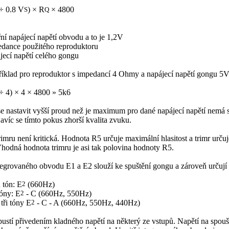
÷ 0.8 V
) × R
× 4800
S
Q
řní napájecí napětí obvodu a to je 1,2V
edance použitého reproduktoru
jecí napětí celého gongu
říklad pro reproduktor s impedancí 4 Ohmy a napájecí napětí gongu 5
÷ 4) × 4 × 4800 » 5k6
e nastavit vyšší proud než je maximum pro dané napájecí napětí nemá 
íc se tímto pokus zhorší kvalita zvuku.
imru není kritická. Hodnota R5 určuje maximální hlasitost a trimr určuje 
Vhodná hodnota trimru je asi tak polovina hodnoty R5.
egrovaného obvodu E1 a E2 slouží ke spuštění gongu a zároveň určují
 tón: E
2
(660Hz)
óny: E
2
- C (660Hz, 550Hz)
tři tóny E
2
- C - A (660Hz, 550Hz, 440Hz)
ustí přivedením kladného napětí na některý ze vstupů. Napětí na spoušt