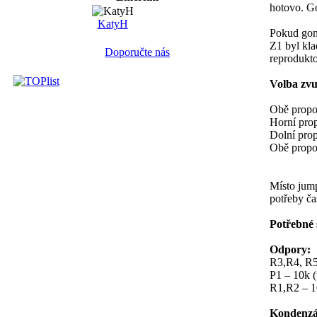
hotovo. Go
KatyH
Pokud gong
Z1 byl kla
Doporučte nás
reprodukto
Volba zvu
Obě propoj
Horní prop
Dolní prop
Obě propoj
Místo jump
potřeby č
Potřebné 
Odpory:
R3,R4, R5
P1 – 10k (
R1,R2 – 
Kondenzá