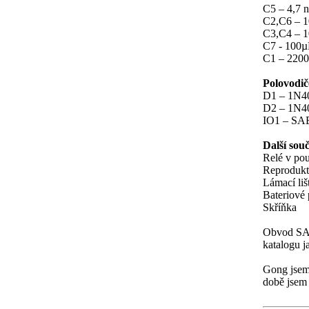
C5 – 4,7 n
C2,C6 – 1
C3,C4 – 10
C7 - 100µF
C1 – 2200µ
Polovodič
D1 – 1N40
D2 – 1N4
IO1 – SA
Další sou
Relé v pou
Reprodukt
Lámací liš
Bateriové 
Skříňka
Obvod SAE8
katalogu 
Gong jsem 
době jsem 