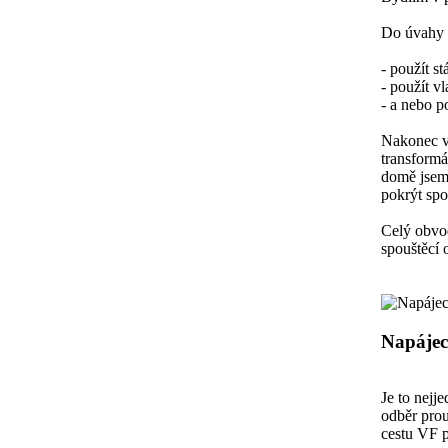
Do úvahy p
- použít s
- použít vl
- a nebo po
Nakonec vy
transformá
domě jsem 
pokrýt spo
Celý obvod
spouštěcí 
Napájec
Je to nejj
odběr prou
cestu VF p