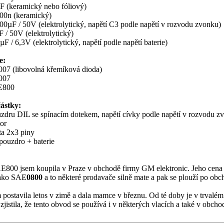
F (keramický nebo fóliový)
00n (keramický)
0µF / 50V (elektrolytický, napětí C3 podle napětí v rozvodu zvonku)
 / 50V (elektrolytický)
F / 6,3V (elektrolytický, napětí podle napětí baterie)
e:
07 (libovolná křemíková dioda)
007
E800
částky:
zdru DIL se spínacím dotekem, napětí cívky podle napětí v rozvodu z
or
ta 2x3 piny
pouzdro + baterie
00 jsem koupila v Praze v obchodě firmy GM elektronic. Jeho cena je a
jako SAE
0800
a to některé prodavače silně mate a pak se plouží po obcho
postavila letos v zimě a dala mamce v březnu. Od té doby je v trvalém 
zjistila, že tento obvod se používá i v některých vlacích a také v obch