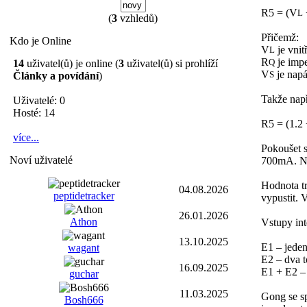
R5 = (V
L
(
3
vzhledů)
Přičemž:
Kdo je Online
V
je vnit
L
R
je imp
Q
14
uživatel(ů) je online (
3
uživatel(ů) si prohlíží
V
je napá
S
Články a povídání
)
Takže nap
Uživatelé: 0
Hosté: 14
R5 = (1.2 
více...
Pokoušet s
Noví uživatelé
700mA. Nav
Hodnota tr
04.08.2026
peptidetracker
vypustit. 
26.01.2026
Athon
Vstupy int
13.10.2025
E1 – jeden
wagant
E2 – dva t
16.09.2025
E1 + E2 – 
guchar
11.03.2025
Gong se sp
Bosh666