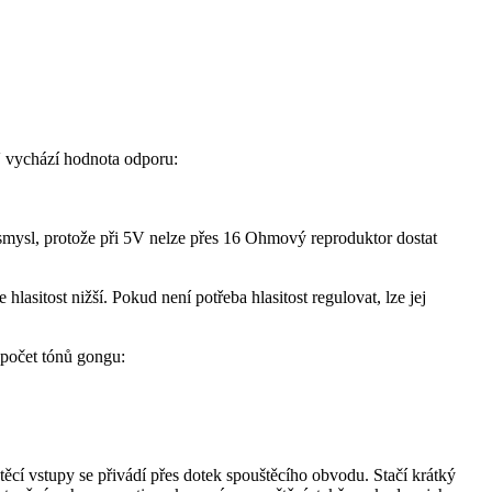
V vychází hodnota odporu:
smysl, protože při 5V nelze přes 16 Ohmový reproduktor dostat
hlasitost nižší. Pokud není potřeba hlasitost regulovat, lze jej
 počet tónů gongu:
ěcí vstupy se přivádí přes dotek spouštěcího obvodu. Stačí krátký