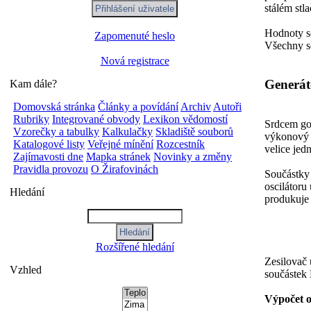
stálém stl
Hodnoty so
Zapomenuté heslo
Všechny so
Nová registrace
Generáto
Kam dále?
Domovská stránka
Články a povídání
Archiv
Autoři
Rubriky
Integrované obvody
Lexikon vědomostí
Srdcem gon
Vzorečky a tabulky
Kalkulačky
Skladiště souborů
výkonový z
Katalogové listy
Veřejné mínění
Rozcestník
velice jed
Zajímavosti dne
Mapka stránek
Novinky a změny
Pravidla provozu
O Žirafovinách
Součástky 
oscilátoru
Hledání
produkuje 
Rozšířené hledání
Zesilovač 
Vzhled
součástek 
Výpočet o