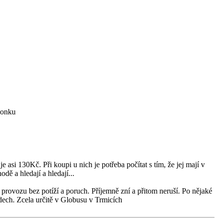
vonku
si 130Kč. Při koupi u nich je potřeba počítat s tím, že jej mají v
dě a hledají a hledají...
provozu bez potíží a poruch. Příjemně zní a přitom neruší. Po nějaké
odech. Zcela určitě v Globusu v Trmicích