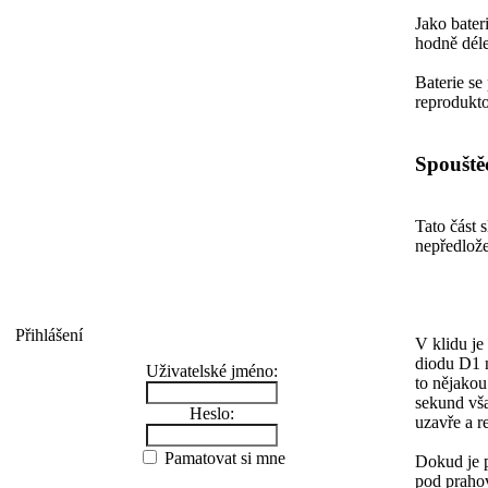
Jako bater
hodně déle
Baterie se
reprodukto
Spouště
Tato část 
nepředlože
Přihlášení
V klidu je
diodu D1 n
Uživatelské jméno:
to nějakou
sekund vša
Heslo:
uzavře a r
Pamatovat si mne
Dokud je p
pod prahov