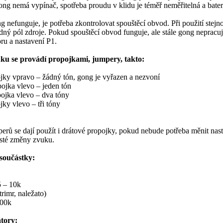
ng nemá vypínač, spotřeba proudu v klidu je téměř neměřitelná a bateri
 nefunguje, je potřeba zkontrolovat spouštěcí obvod. Při použití stejno
dný pól zdroje. Pokud spouštěcí obvod funguje, ale stále gong nepracuje
ru a nastavení P1.
ku se provádí propojkami, jumpery, takto:
ky vpravo – žádný tón, gong je vyřazen a nezvoní
ojka vlevo – jeden tón
ojka vlevo – dva tóny
ky vlevo – tři tóny
erů se dají použít i drátové propojky, pokud nebude potřeba měnit nas
asté změny zvuku.
součástky:
 – 10k
trimr, naležato)
100k
tory: