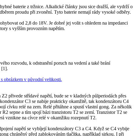
ybné baterie z tržnice. Alkalické články jsou sice dražší, ale vydrží o
odběrem proudu při zvonění. Tyto baterie nemají rády vysoké odběry.
hybovat od 2,8 do 18V. Je dobré jej volit s ohledem na impedanci
zátory s vyšším provozním napětím.
vého rozvodu, k odstranění poruch na vedení a také brání
 [1].
 Z2 přivede střídavé napětí, bude se v kladných půlperiodách přes
kondenzátor C3 se nabije prakticky okamžitě, tak kondenzátoru C4
ojí cívku relé na zem. Relé přitáhne a spustí vlastní gong. Za několik
R2 sepne a tím spojí bázi tranzistoru T2 se zemí. Tranzistor T2 se
rá vznikne na cívce relé v okamžiku rozepnutí T2.
odpojení napětí se vybíjejí kondenzátory C3 a C4. Když se C4 vybije
gong chráněný před zablokováním tlačítka, například sirkou. I při