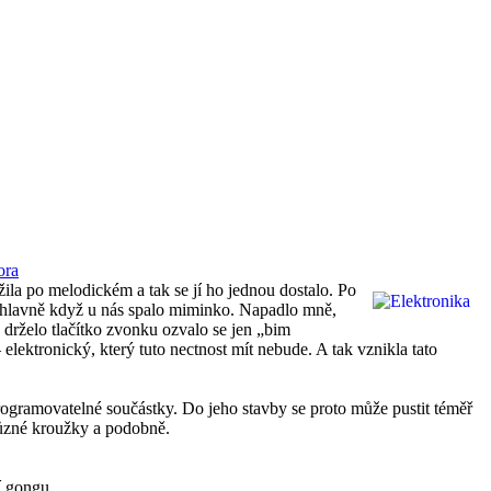
ora
 po melodickém a tak se jí ho jednou dostalo. Po
 hlavně když u nás spalo miminko. Napadlo mně,
 drželo tlačítko zvonku ozvalo se jen „bim
– elektronický, který tuto nectnost mít nebude. A tak vznikla tato
ogramovatelné součástky. Do jeho stavby se proto může pustit téměř
 různé kroužky a podobně.
í gongu.