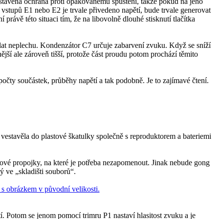
stavěná ochrana proti opakovanému spuštění, takže pokud na jeho
e vstupů E1 nebo E2 je trvale přivedeno napětí, bude trvale generovat
rávě této situaci tím, že na libovolně dlouhé stisknutí tlačítka
lat neplechu. Kondenzátor C7 určuje zabarvení zvuku. Když se sníží
ější ale zároveň tišší, protože část proudu potom prochází těmito
počty součástek, průběhy napětí a tak podobně. Je to zajímavé čtení.
vestavěla do plastové škatulky společně s reproduktorem a bateriemi
tové propojky, na které je potřeba nezapomenout. Jinak nebude gong
ý ve „skladišti souborů“.
í. Potom se jenom pomocí trimru P1 nastaví hlasitost zvuku a je