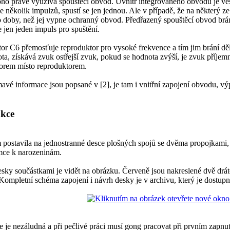
oho právě využívá spouštěcí obvod. Uvnitř integrovaného obvodu je ve
de několik impulzů, spustí se jen jednou. Ale v případě, že na některý z
 doby, než jej vypne ochranný obvod. Předřazený spouštěcí obvod brání p
 jen jeden impuls pro spuštění.
r C6 přemosťuje reproduktor pro vysoké frekvence a tím jim brání dě
ta, získává zvuk ostřejší zvuk, pokud se hodnota zvýší, je zvuk příjemn
orem místo reproduktorem.
mavé informace jsou popsané v [2], je tam i vnitřní zapojení obvodu, vý
kce
postavila na jednostranné desce plošných spojů se dvěma propojkami, 
mce k narozeninám.
sky součástkami je vidět na obrázku. Červeně jsou nakreslené dvě drá
Kompletní schéma zapojení i návrh desky je v archivu, který je dostupn
 je nezáludná a při pečlivé práci musí gong pracovat při prvním zapnut