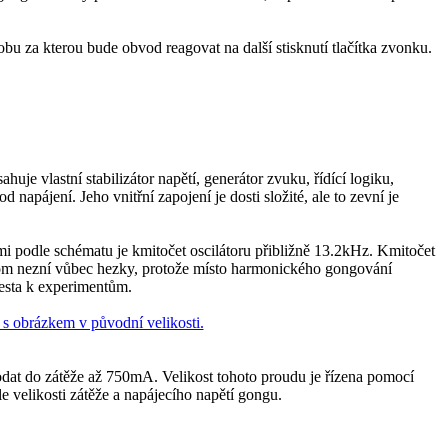
bu za kterou bude obvod reagovat na další stisknutí tlačítka zvonku.
 vlastní stabilizátor napětí, generátor zvuku, řídící logiku,
 napájení. Jeho vnitřní zapojení je dosti složité, ale to zevní je
mi podle schématu je kmitočet oscilátoru přibližně 13.2kHz. Kmitočet
potom nezní vůbec hezky, protože místo harmonického gongování
esta k experimentům.
dat do zátěže až 750mA. Velikost tohoto proudu je řízena pomocí
le velikosti zátěže a napájecího napětí gongu.