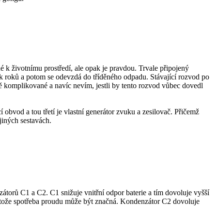
 k životnímu prostředí, ale opak je pravdou. Trvale připojený
olik roků a potom se odevzdá do tříděného odpadu. Stávající rozvod po
čně komplikované a navíc nevím, jestli by tento rozvod vůbec dovedl
cí obvod a tou třetí je vlastní generátor zvuku a zesilovač. Přičemž
 jiných sestavách.
zátorů C1 a C2. C1 snižuje vnitřní odpor baterie a tím dovoluje vyšší
otože spotřeba proudu může být značná. Kondenzátor C2 dovoluje