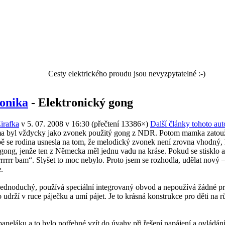
Cesty elektrického proudu jsou nevyzpytatelné :-)
ronika
- Elektronický gong
irafka
v 5. 07. 2008 v 16:30
(
přečtení 13386×
)
Další články tohoto aut
a byl vždycky jako zvonek použitý gong z NDR. Potom mamka zatoužila
ě se rodina usnesla na tom, že melodický zvonek není zrovna vhodný,
t gong, jenže ten z Německa měl jednu vadu na kráse. Pokud se stisklo a
rrrrrrrr bam“. Slyšet to moc nebylo. Proto jsem se rozhodla, udělat nový 
.
ednoduchý, používá speciální integrovaný obvod a nepoužívá žádné pr
 udrží v ruce páječku a umí pájet. Je to krásná konstrukce pro děti na
aneláku a to bylo potřebné vzít do úvahy při řešení napájení a ovládán