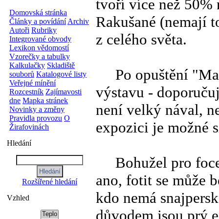
tvoří více než 50% 
Domovská stránka
Rakušané (nemají to
Články a povídání
Archiv
Autoři
Rubriky
z celého světa.
Integrované obvody
Lexikon vědomostí
Vzorečky a tabulky
Kalkulačky
Skladiště
Po opuštění "Maca"
souborů
Katalogové listy
Veřejné mínění
výstavu - doporučuji
Rozcestník
Zajímavosti
dne
Mapka stránek
není velký nával, n
Novinky a změny
Pravidla provozu
O
expozici je možné s
Žirafovinách
Hledání
Bohužel pro focen
ano, fotit se může b
Rozšířené hledání
kdo nemá snajpersk
Vzhled
důvodem jsou prý ex