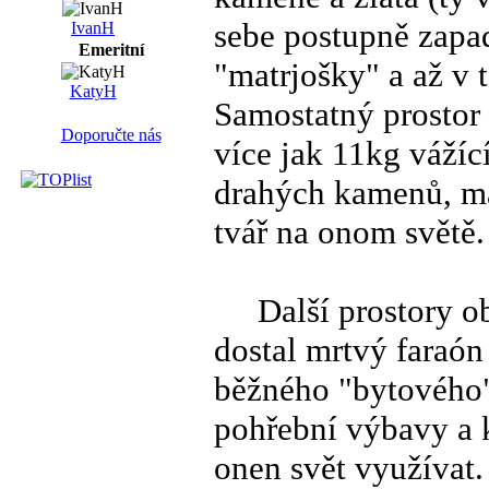
sebe postupně zapa
IvanH
Emeritní
"matrjošky" a až v 
KatyH
Samostatný prosto
Doporučte nás
více jak 11kg vážíc
drahých kamenů, maj
tvář na onom světě.
Další prostory obs
dostal mrtvý faraón
běžného "bytového" 
pohřební výbavy a 
onen svět využívat.