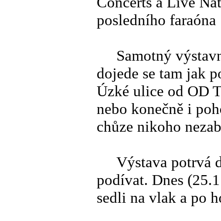
Concerts a Live Na
posledního faraóna 
Samotný výstavní p
dojede se tam jak 
Úzké ulice od OD 
nebo konečně i poh
chůze nikoho nezab
Výstava potrvá do 
podívat. Dnes (25.1
sedli na vlak a po h