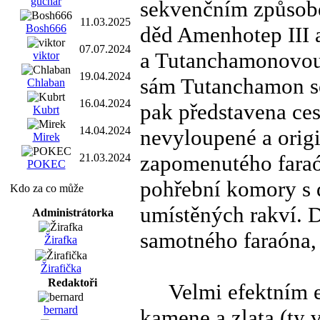
guchar
sekvenčním způsob
11.03.2025
děd Amenhotep III 
Bosh666
07.07.2024
a Tutanchamonovou 
viktor
19.04.2024
sám Tutanchamon se
Chlaban
16.04.2024
pak představena ces
Kubrt
14.04.2024
nevyloupené a orig
Mirek
zapomenutého faraón
21.03.2024
POKEC
pohřební komory s 
Kdo za co může
umístěných rakví. 
Administrátorka
samotného faraóna, 
Žirafka
Žirafička
Redaktoři
Velmi efektním ex
bernard
kamene a zlata (ty vn