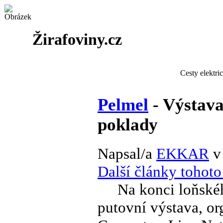
Žirafoviny.cz
Cesty elektri
Pelmel
- Výstav
poklady
Napsal/a
EKKAR
v
Další články tohoto
Na konci loňského
putovní výstava, o