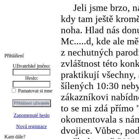
Jeli jsme brzo, na
kdy tam ještě kromě
noha. Hlad nás donu
Mc.....d, kde ale m
z nechutných parodií
Přihlášení
zvláštnost této konk
Uživatelské jméno:
praktikují všechny,
Heslo:
šílených 10:30 neb
Pamatovat si mne
zákazníkovi nabídn
to se mi zdá přímo
Zapomenuté heslo
okomentovala s námi
Nová registrace
dvojice. Vůbec, pod
Kam dále?