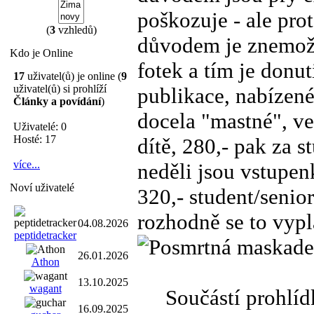
poškozuje - ale pro
(
3
vzhledů)
důvodem je znemožn
Kdo je Online
fotek a tím je donut
17
uživatel(ů) je online (
9
uživatel(ů) si prohlíží
publikace, nabízené
Články a povídání
)
docela "mastné", ve
Uživatelé: 0
Hosté: 17
dítě, 280,- pak za s
více...
neděli jsou vstupenk
Noví uživatelé
320,- student/senio
rozhodně se to vypl
04.08.2026
peptidetracker
de
26.01.2026
Athon
13.10.2025
wagant
Součástí prohlídky
16.09.2025