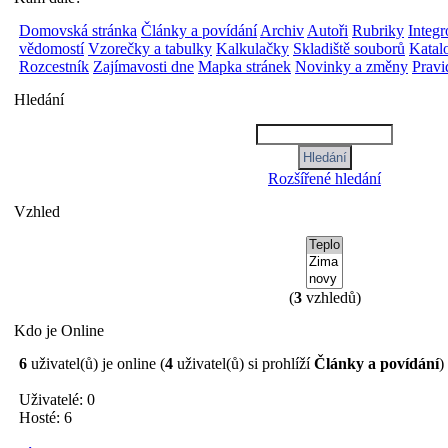
Domovská stránka
Články a povídání
Archiv
Autoři
Rubriky
Integ
vědomostí
Vzorečky a tabulky
Kalkulačky
Skladiště souborů
Katalo
Rozcestník
Zajímavosti dne
Mapka stránek
Novinky a změny
Pravi
Hledání
Rozšířené hledání
Vzhled
(
3
vzhledů)
Kdo je Online
6
uživatel(ů) je online (
4
uživatel(ů) si prohlíží
Články a povídání
)
Uživatelé: 0
Hosté: 6