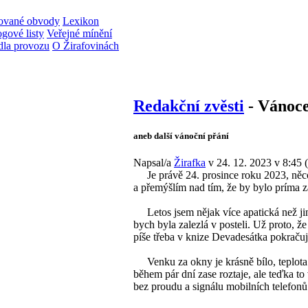
rované obvody
Lexikon
gové listy
Veřejné mínění
dla provozu
O Žirafovinách
Redakční zvěsti
- Vánoce
aneb další vánoční přání
Napsal/a
Žirafka
v 24. 12. 2023 v 8:45
(
Je právě 24. prosince roku 2023, něco 
a přemýšlím nad tím, že by bylo príma z
Letos jsem nějak více apatická než jin
bych byla zalezlá v posteli. Už proto, ž
píše třeba v knize Devadesátka pokračuj
Venku za okny je krásně bílo, teplota 
během pár dní zase roztaje, ale teďka t
bez proudu a signálu mobilních telefonů