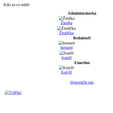
Kdo za co může
Administrátorka
Žirafka
Žirafička
Redaktoři
bernard
IvanH
Emeritní
KatyH
Doporučte nás