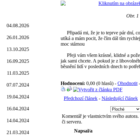
Obr. 1
04.08.2026
Připadá mi, že je to teprve pár dní, co
26.01.2026
utíká a mám pocit, že čím dál tím rychle
moc stárnou
13.10.2025
Přeji vám všem krásné, klidné a požehna
jak sami chcete. A pokud je z libovolné
16.09.2025
běsnění lidí v posledních dnech to potře
11.03.2025
Hodnocení:
0,00 (0 hlasů) -
Ohodnotit
07.07.2024
19.04.2024
Předchozí článek
-
Následující článek
16.04.2024
Komentář je vlastnictvím svého autora
14.04.2024
či serveru.
Napsal/a
21.03.2024