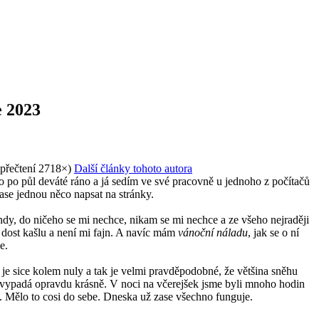
 2023
přečtení 2718×
)
Další články tohoto autora
po půl deváté ráno a já sedím ve své pracovně u jednoho z počítačů
ase jednou něco napsat na stránky.
dy, do ničeho se mi nechce, nikam se mi nechce a ze všeho nejraději
e dost kašlu a není mi fajn. A navíc mám
vánoční náladu
, jak se o ní
e.
je sice kolem nuly a tak je velmi pravděpodobné, že většina sněhu
o vypadá opravdu krásně. V noci na včerejšek jsme byli mnoho hodin
. Mělo to cosi do sebe. Dneska už zase všechno funguje.