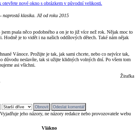
 - naprostá klasika. Již od roku 2015
 jsem psala něco podobného a on je to již více než rok. Nějak moc to
ji. Hodně je to vidět i na našich oddílových dětech. Také nám nějak
né Vánoce. Prožijte je tak, jak sami chcete, nebo co nejvíce tak,
ho důvodu neslavíte, tak si užijte klidných volných dní. Po všem tom
bujeme asi všichni.
Žirafka
-
. Vyjadřuje jeho názory, ne názory redakce nebo provozovatele webu
Vlákno