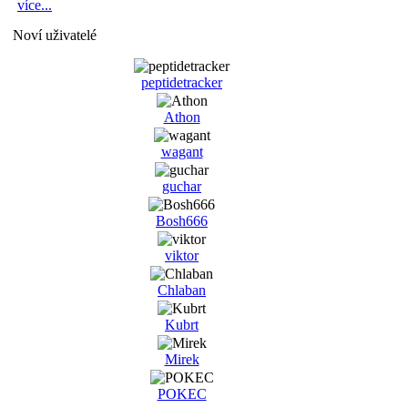
více...
Noví uživatelé
peptidetracker
Athon
wagant
guchar
Bosh666
viktor
Chlaban
Kubrt
Mirek
POKEC