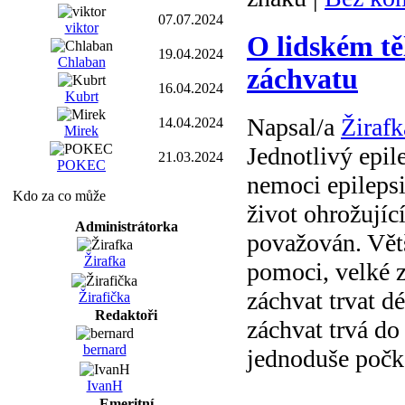
07.07.2024
viktor
O lidském tě
19.04.2024
Chlaban
záchvatu
16.04.2024
Kubrt
Napsal/a
Žirafk
14.04.2024
Mirek
Jednotlivý epil
21.03.2024
POKEC
nemoci epilepsi
Kdo za co může
život ohrožujíc
Administrátorka
považován. Větš
Žirafka
pomoci, velké 
záchvat trvat dé
Žirafička
Redaktoři
záchvat trvá d
bernard
jednoduše počka
IvanH
Emeritní