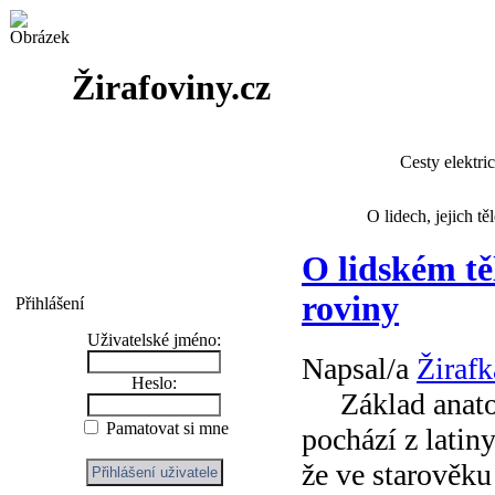
Žirafoviny.cz
Cesty elektri
O lidech, jejich t
O lidském tě
roviny
Přihlášení
Uživatelské jméno:
Napsal/a
Žirafk
Heslo:
Základ anatom
Pamatovat si mne
pochází z latin
že ve starověku