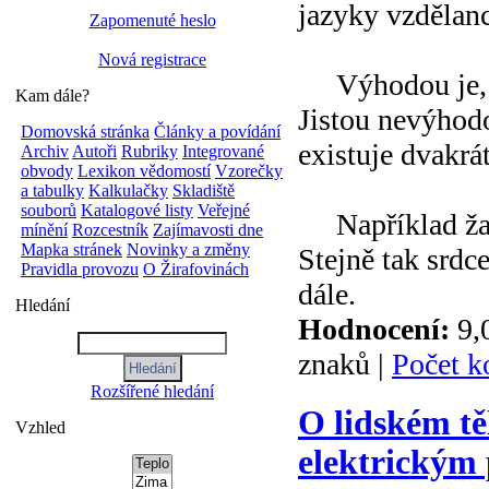
jazyky vzdělan
Zapomenuté heslo
Nová registrace
Výhodou je, že
Kam dále?
Jistou nevýhodo
Domovská stránka
Články a povídání
existuje dvakrát
Archiv
Autoři
Rubriky
Integrované
obvody
Lexikon vědomostí
Vzorečky
a tabulky
Kalkulačky
Skladiště
souborů
Katalogové listy
Veřejné
Například žalud
mínění
Rozcestník
Zajímavosti dne
Mapka stránek
Novinky a změny
Stejně tak srdce
Pravidla provozu
O Žirafovinách
dále.
Hledání
Hodnocení:
9,
znaků |
Počet k
Rozšířené hledání
O lidském tě
Vzhled
elektrickým