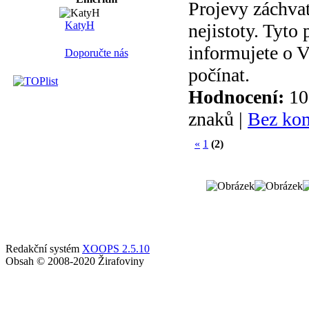
Projevy záchvat
KatyH
nejistoty. Tyto 
informujete o V
Doporučte nás
počínat.
Hodnocení:
10
znaků |
Bez ko
«
1
(2)
Redakční systém
XOOPS 2.5.10
Obsah © 2008-2020 Žirafoviny