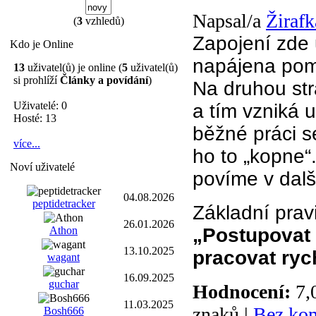
Napsal/a
Žirafk
(
3
vzhledů)
Zapojení zde 
Kdo je Online
napájena pom
13
uživatel(ů) je online (
5
uživatel(ů)
si prohlíží
Články a povídání
)
Na druhou str
Uživatelé: 0
a tím vzniká 
Hosté: 13
běžné práci s
více...
ho to „kopne“
Noví uživatelé
povíme v dalš
04.08.2026
peptidetracker
Základní pravi
26.01.2026
„Postupovat 
Athon
13.10.2025
pracovat ryc
wagant
16.09.2025
guchar
Hodnocení:
7,
11.03.2025
znaků |
Bez ko
Bosh666