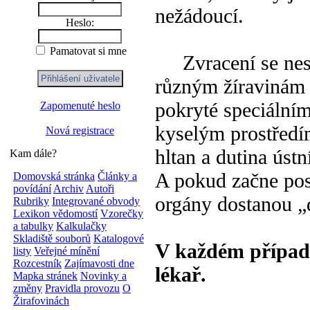
nežádoucí.
Heslo:
Pamatovat si mne
Zvracení se nesmí
různým žíravinám 
pokryté speciálním
Zapomenuté heslo
kyselým prostředím
Nová registrace
hltan a dutina ústn
Kam dále?
A pokud začne post
Domovská stránka
Články a
povídání
Archiv
Autoři
orgány dostanou „
Rubriky
Integrované obvody
Lexikon vědomostí
Vzorečky
a tabulky
Kalkulačky
Skladiště souborů
Katalogové
V každém případě
listy
Veřejné mínění
Rozcestník
Zajímavosti dne
lékař.
Mapka stránek
Novinky a
změny
Pravidla provozu
O
Žirafovinách