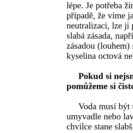
lépe. Je potřeba ž
případě, že víme j
neutralizaci, lze j
slabá zásada, např
zásadou (louhem) s
kyselina octová ne
Pokud si nejsm
pomůžeme si čist
Voda musí být te
umyvadle nebo lav
chvilce stane slab