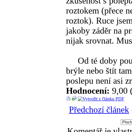
zkušenost s polep
roztokem (přece n
roztok). Ruce jsem
jakoby záděr na pr
nijak srovnat. Mus
Od té doby použí
brýle nebo štít tam
poslepu není asi z
Hodnocení:
9,00 
Předchozí článek
Komentář je vlast