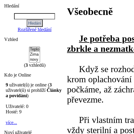
Hledání
Všeobecně
Rozšířené hledání
Je potřeba pos
Vzhled
zbrkle a nezmatk
(
3
vzhledů)
Když se rozhodne
Kdo je Online
krom oplachování 
9
uživatel(ů) je online (
3
počkáme, až záchra
uživatel(ů) si prohlíží
Články
a povídání
)
převezme.
Uživatelé: 0
Hosté: 9
Při vlastním tran
více...
vždy sterilní a po
Noví uživatelé