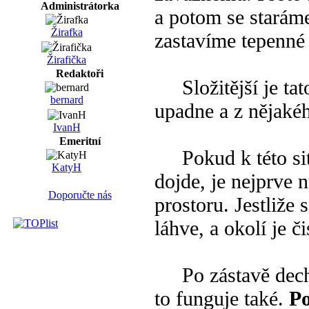
Administrátorka
a potom se starám
Žirafka
zastavíme tepenné 
Žirafička
Redaktoři
Složitější je tato
bernard
upadne a z nějaké
IvanH
Emeritní
Pokud k této sit
KatyH
dojde, je nejprve 
Doporučte nás
prostoru. Jestliže
láhve, a okolí je č
Po zástavě dechu
to funguje také.
Po