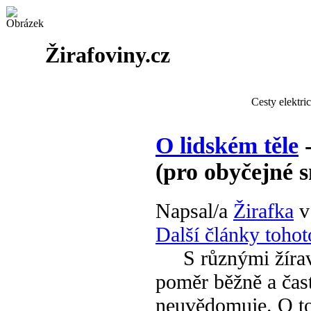
Žirafoviny.cz
Cesty elektri
O lidském těle
-
(pro obyčejné s
Napsal/a
Žirafka
v
Další články tohot
S různými žíravi
poměr běžně a čast
neuvědomuje. O to