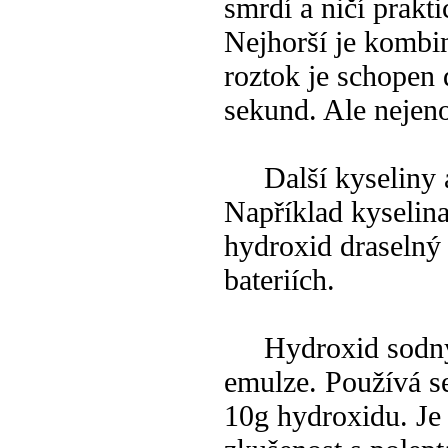
smrdí a ničí prakt
Nejhorší je kombi
roztok je schopen
sekund. Ale nejen
Další kyseliny a 
Například kyselin
hydroxid draselný 
bateriích.
Hydroxid sodný s
emulze. Používá se
10g hydroxidu. Je