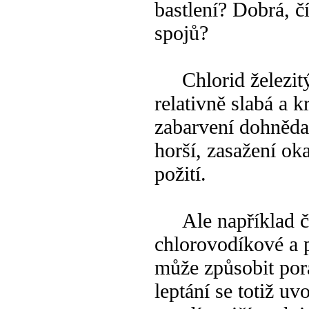
bastlení? Dobrá, č
spojů?
Chlorid železitý j
relativně slabá a 
zabarvení dohněda
horší, zasažení ok
požití.
Ale například ča
chlorovodíkové a p
může způsobit por
leptání se totiž u