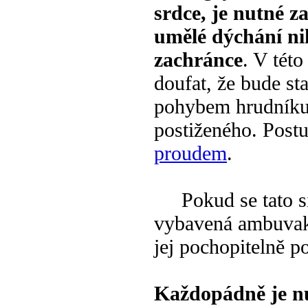
srdce, je nutné 
umělé dýchání nik
zachránce
. V této
doufat, že bude sta
pohybem hrudníku 
postiženého. Post
proudem
.
Pokud se tato sit
vybavená ambuvak
jej pochopitelně p
Každopádně je nu