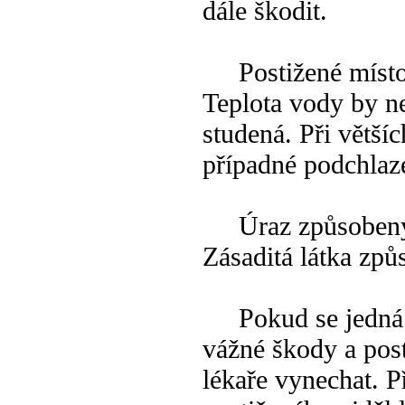
dále škodit.
Postižené místo 
Teplota vody by n
studená. Při větší
případné podchlaz
Úraz způsobený k
Zásaditá látka způ
Pokud se jedná o
vážné škody a pos
lékaře vynechat. P