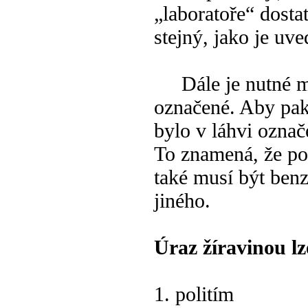
„laboratoře“ dosta
stejný, jako je uv
Dále je nutné mí
označené. Aby pak 
bylo v láhvi označe
To znamená, že po
také musí být benz
jiného.
Úraz žíravinou l
1. politím