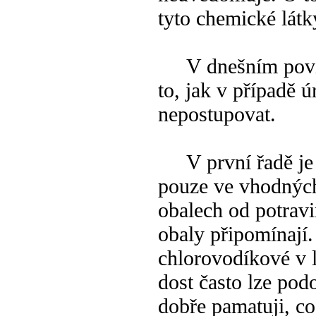
tyto chemické lát
V dnešním povídá
to, jak v případě ú
nepostupovat.
V první řadě je nu
pouze ve vhodných
obalech od potravi
obaly připomínají.
chlorovodíkové v l
dost často lze po
dobře pamatuji, c