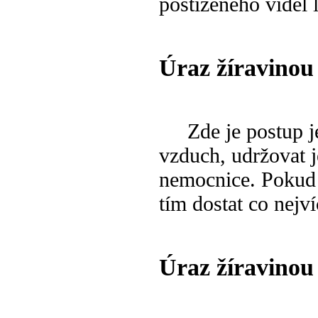
postiženého viděl l
Úraz žíravino
Zde je postup je
vzduch, udržovat j
nemocnice. Pokud 
tím dostat co nejví
Úraz žíravinou