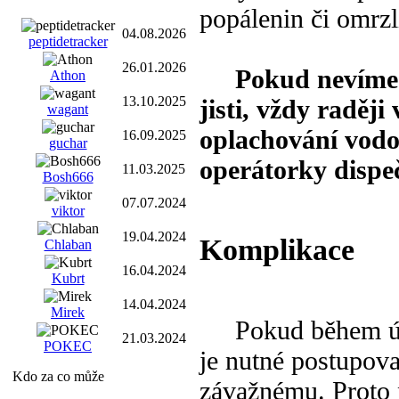
popálenin či omrzl
04.08.2026
peptidetracker
26.01.2026
Pokud nevíme 
Athon
13.10.2025
jisti, vždy raděj
wagant
oplachování vodo
16.09.2025
guchar
operátorky dispe
11.03.2025
Bosh666
07.07.2024
viktor
19.04.2024
Komplikace
Chlaban
16.04.2024
Kubrt
14.04.2024
Mirek
Pokud během úraz
21.03.2024
POKEC
je nutné postupov
Kdo za co může
závažnému. Proto 