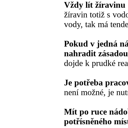
Vždy lít žíravin
žíravin totiž s vo
vody, tak má tende
Pokud v jedná ná
nahradit zásadou
dojde k prudké re
Je potřeba pracov
není možné, je nu
Mít po ruce nádo
potřísněného mís