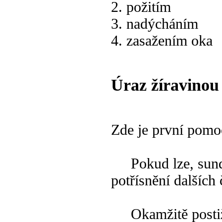
2. požitím
3. nadýcháním
4. zasažením oka
Úraz žíravinou
Zde je první pomo
Pokud lze, sundat
potřísnění dalších č
Okamžitě postiže