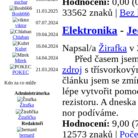
Hodnocení:
0,00 (
guchar
33562 znaků |
Bez 
11.03.2025
Bosh666
07.07.2024
viktor
Elektronika
-
Je
19.04.2024
Chlaban
Napsal/a
Žirafka
v 
16.04.2024
Kubrt
Před časem jsem 
14.04.2024
Mirek
zdroj
s třísvorkovým
21.03.2024
POKEC
článku jsem se zmín
Kdo za co může
lépe vytvořit pomo
Administrátorka
rezistoru. A dnesk
Žirafka
nor podíváme.
Žirafička
Hodnocení:
9,00 (
Redaktoři
12573 znaků |
Poče
bernard