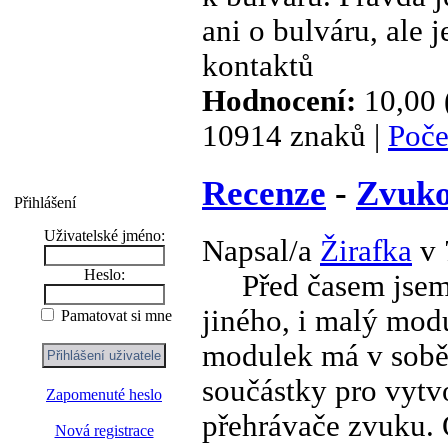
ani o bulváru, ale 
kontaktů
Hodnocení:
10,00 
10914 znaků |
Poče
Recenze
-
Zvuko
Přihlášení
Uživatelské jméno:
Napsal/a
Žirafka
v 
Heslo:
Před časem jsem si
jiného, i malý mod
Pamatovat si mne
modulek má v sobě
součástky pro vytv
Zapomenuté heslo
přehrávače zvuku. O
Nová registrace