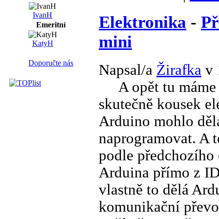
IvanH
Elektronika
-
Př
Emeritní
mini
KatyH
Doporučte nás
Napsal/a
Žirafka
v 
A opět tu máme č
skutečně kousek el
Arduino mohlo děla
naprogramovat. A t
podle předchozího 
Arduina přímo z ID
vlastně to dělá Ar
komunikační převodn