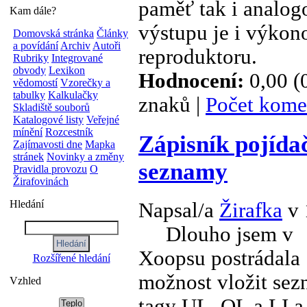
paměť tak i analog
Kam dále?
výstupu je i výkon
Domovská stránka
Články
a povídání
Archiv
Autoři
reproduktoru.
Rubriky
Integrované
obvody
Lexikon
Hodnocení:
0,00 (
vědomostí
Vzorečky a
tabulky
Kalkulačky
znaků |
Počet kome
Skladiště souborů
Katalogové listy
Veřejné
mínění
Rozcestník
Zápisník pojída
Zajímavosti dne
Mapka
stránek
Novinky a změny
seznamy
Pravidla provozu
O
Žirafovinách
Hledání
Napsal/a
Žirafka
v 
Dlouho jsem v
Xoopsu postrádala
Rozšířené hledání
možnost vložit se
Vzhled
tagy UL, OL a LI a 