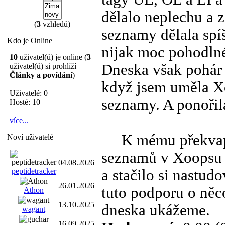
dělalo neplechu a z
(
3
vzhledů)
seznamy dělala spí
Kdo je Online
nijak moc pohodlné 
10
uživatel(ů) je online (
3
Dneska však pohár m
uživatel(ů) si prohlíží
Články a povídání
)
když jsem uměla Xo
Uživatelé: 0
seznamy. A ponořil
Hosté: 10
více...
K mému překvapení
Noví uživatelé
seznamů v Xoopsu j
04.08.2026
peptidetracker
a stačilo si nastudo
26.01.2026
tuto podporu o něc
Athon
13.10.2025
dneska ukážeme.
wagant
16.09.2025