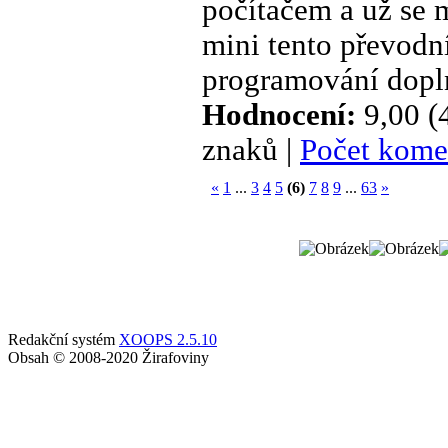
počítačem a už se
mini tento převodní
programování dopln
Hodnocení:
9,00 (
znaků |
Počet kome
«
1
...
3
4
5
(6)
7
8
9
...
63
»
Redakční systém
XOOPS 2.5.10
Obsah © 2008-2020 Žirafoviny