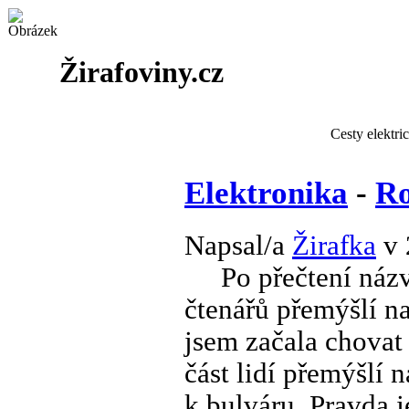
Žirafoviny.cz
Cesty elektri
Elektronika
-
Ro
Napsal/a
Žirafka
v 
Po přečtení názv
čtenářů přemýšlí na
jsem začala chovat
část lidí přemýšlí 
k bulváru. Pravda j