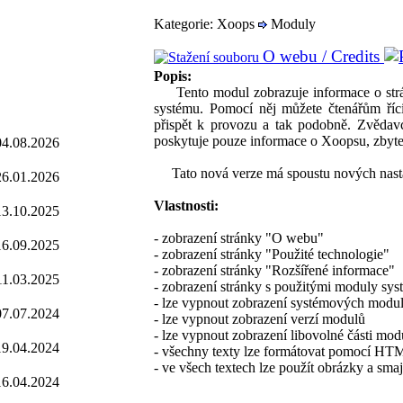
Kategorie: Xoops
Moduly
O webu / Credits
Popis:
Tento modul zobrazuje informace o strán
systému. Pomocí něj můžete čtenářům říci
přispět k provozu a tak podobně. Zvěda
poskytuje pouze informace o Xoopsu, zbyte
04.08.2026
Tato nová verze má spoustu nových nastav
26.01.2026
Vlastnosti:
13.10.2025
- zobrazení stránky "O webu"
16.09.2025
- zobrazení stránky "Použité technologie"
- zobrazení stránky "Rozšířené informace"
11.03.2025
- zobrazení stránky s použitými moduly sy
- lze vypnout zobrazení systémových modu
07.07.2024
- lze vypnout zobrazení verzí modulů
- lze vypnout zobrazení libovolné části mo
19.04.2024
- všechny texty lze formátovat pomocí HT
- ve všech textech lze použít obrázky a smaj
16.04.2024