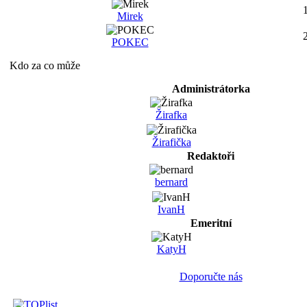
Mirek
POKEC
Kdo za co může
Administrátorka
Žirafka
Žirafička
Redaktoři
bernard
IvanH
Emeritní
KatyH
Doporučte nás