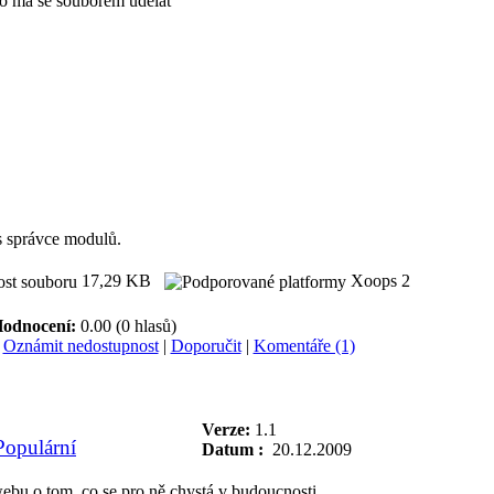
 co má se souborem udělat
 správce modulů.
17,29 KB
Xoops 2
odnocení:
0.00 (0 hlasů)
|
Oznámit nedostupnost
|
Doporučit
|
Komentáře (1)
Verze:
1.1
Datum :
20.12.2009
ebu o tom, co se pro ně chystá v budoucnosti.