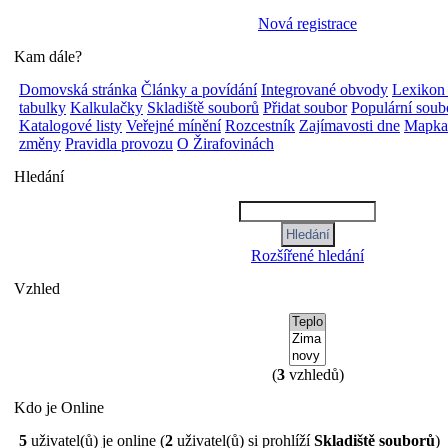
Nová registrace
Kam dále?
Domovská stránka
Články a povídání
Integrované obvody
Lexikon
tabulky
Kalkulačky
Skladiště souborů
Přidat soubor
Populární soub
Katalogové listy
Veřejné mínění
Rozcestník
Zajímavosti dne
Mapka 
změny
Pravidla provozu
O Žirafovinách
Hledání
Rozšířené hledání
Vzhled
(
3
vzhledů)
Kdo je Online
5
uživatel(ů) je online (
2
uživatel(ů) si prohlíží
Skladiště souborů
)