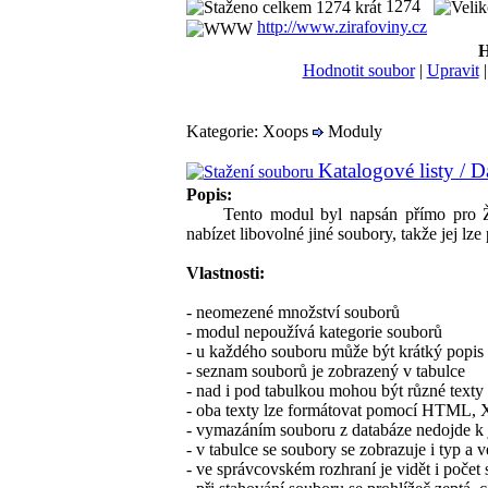
1274
http://www.zirafoviny.cz
H
Hodnotit soubor
|
Upravit
Kategorie: Xoops
Moduly
Katalogové listy / D
Popis:
Tento modul byl napsán přímo pro Žira
nabízet libovolné jiné soubory, takže jej lz
Vlastnosti:
- neomezené množství souborů
- modul nepoužívá kategorie souborů
- u každého souboru může být krátký popis
- seznam souborů je zobrazený v tabulce
- nad i pod tabulkou mohou být různé texty
- oba texty lze formátovat pomocí HTML, X
- vymazáním souboru z databáze nedojde k
- v tabulce se soubory se zobrazuje i typ a 
- ve správcovském rozhraní je vidět i počet