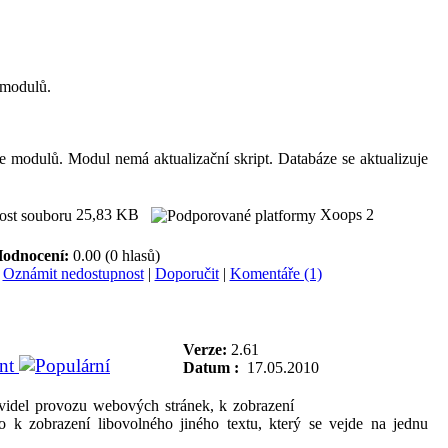
 modulů.
 modulů. Modul nemá aktualizační skript. Databáze se aktualizuje
25,83 KB
Xoops 2
odnocení:
0.00 (0 hlasů)
|
Oznámit nedostupnost
|
Doporučit
|
Komentáře (1)
Verze:
2.61
ent
Datum :
17.05.2010
del provozu webových stránek, k zobrazení
 k zobrazení libovolného jiného textu, který se vejde na jednu