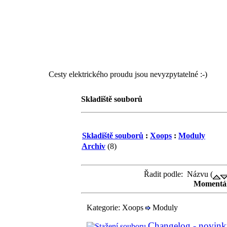
Cesty elektrického proudu jsou nevyzpytatelné :-)
Skladiště souborů
Skladiště souborů
:
Xoops
:
Moduly
Archiv
(8)
Řadit podle: Názvu (
Momentál
Kategorie: Xoops
Moduly
Changelog - novin