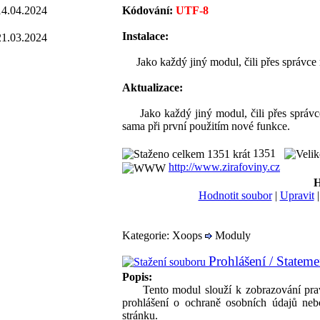
14.04.2024
Kódování:
UTF-8
Instalace:
21.03.2024
Jako každý jiný modul, čili přes správce
Aktualizace:
Jako každý jiný modul, čili přes správce
sama při první použitím nové funkce.
1351
http://www.zirafoviny.cz
H
Hodnotit soubor
|
Upravit
Kategorie: Xoops
Moduly
Prohlášení / Statem
Popis:
Tento modul slouží k zobrazování pravi
prohlášení o ochraně osobních údajů nebo
stránku.