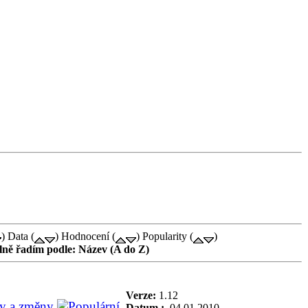
) Data (
) Hodnocení (
) Popularity (
)
ně řadím podle: Název (A do Z)
Verze:
1.12
ky a změny
Datum :
04.01.2010