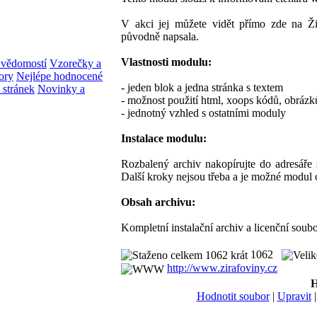
V akci jej můžete vidět přímo zde na Ž
původně napsala.
Vlastnosti modulu:
 vědomostí
Vzorečky a
ory
Nejlépe hodnocené
- jeden blok a jedna stránka s textem
stránek
Novinky a
- možnost použití html, xoops kódů, obráz
- jednotný vzhled s ostatními moduly
Instalace modulu:
Rozbalený archiv nakopírujte do adresáře 
Další kroky nejsou třeba a je možné modul 
Obsah archivu:
Kompletní instalační archiv a licenční soubo
1062
http://www.zirafoviny.cz
H
Hodnotit soubor
|
Upravit