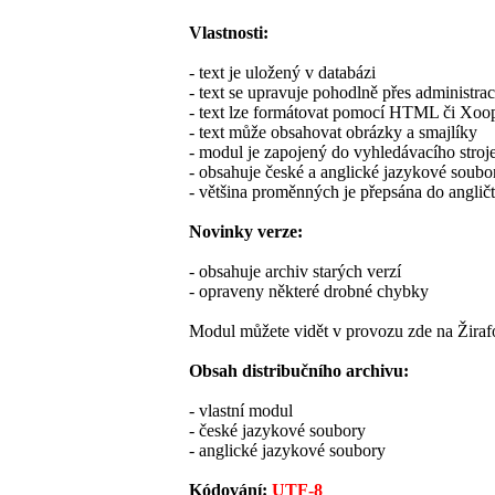
Vlastnosti:
- text je uložený v databázi
- text se upravuje pohodlně přes administrac
- text lze formátovat pomocí HTML či Xoo
- text může obsahovat obrázky a smajlíky
- modul je zapojený do vyhledávacího stroje
- obsahuje české a anglické jazykové soubo
- většina proměnných je přepsána do anglič
Novinky verze:
- obsahuje archiv starých verzí
- opraveny některé drobné chybky
Modul můžete vidět v provozu zde na Žira
Obsah distribučního archivu:
- vlastní modul
- české jazykové soubory
- anglické jazykové soubory
Kódování:
UTF-8