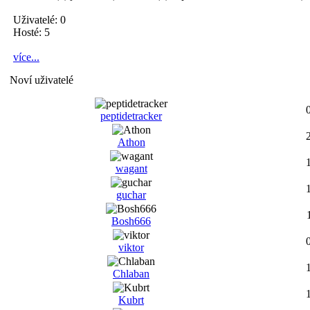
Uživatelé: 0
Hosté: 5
více...
Noví uživatelé
peptidetracker
Athon
wagant
guchar
Bosh666
viktor
Chlaban
Kubrt