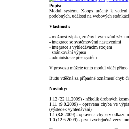
Popis:
Modul systému Xoops určený k vedení 
podobných, událostí na webových stránkác
Vlastnosti:
- možnost zápisu, změny i vymazání zázna
- integrace se systémovými nastaveními
- integrace s vyhledávacím strojem
- stránkování výpisu
- administrace přes systém
V provozu můžete tento modul vidět přímo 
Budu vděčná za případné oznámení chyb či j
Novinky:
1.12 (22.11.2009) - několik drobných kos
1.11 (9.8.2009) - opravena chyba ve výpi
(výsledek vyhledávání)
1.1 (8.8.2009) - opravena chyba v odkazu n
1.0 (12.6.2009) - první zveřejněná verze m