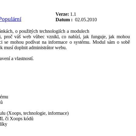
Verze:
1.1
Datum :
02.05.2010
kách, o použitých technologiích a modulech
, proč váš web vůbec vznikl, co nabízí, jak funguje, jak mohou
vci se mohou podívat na informace o systému. Modul sám o sobě
k musí doplnit administrátor webu.
ení a vlastností.
stému
lů
dulu (Xoops, technologie, informace)
ML či Xoops kódů
líky