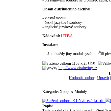
- při stahování souboru se prohlížeč zeptá,
Obsah distribučního archivu:
- vlastní modul
- české jazykové soubory
- anglické jazykové soubory
Kódování:
UTF-8
Instalace:
Jako každý jiný modul systému. Čili přes
1158
http://www.zirafoviny.cz
H
Hodnotit soubor
|
Upravit
Kategorie: Xoops
Moduly
Křišťálová koule
Popis:
Tento modul slouží k informování čtenářů w