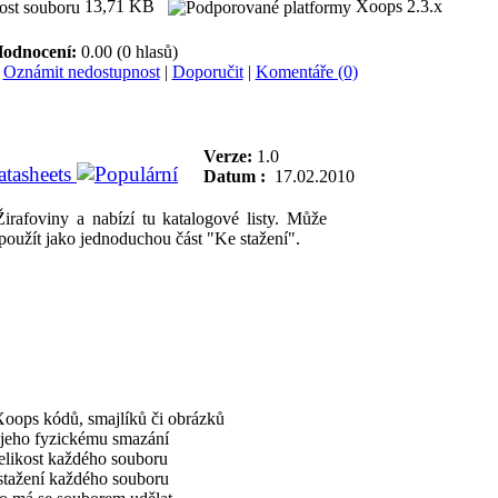
13,71 KB
Xoops 2.3.x
odnocení:
0.00 (0 hlasů)
|
Oznámit nedostupnost
|
Doporučit
|
Komentáře (0)
Verze:
1.0
atasheets
Datum :
17.02.2010
foviny a nabízí tu katalogové listy. Může
e použít jako jednoduchou část "Ke stažení".
oops kódů, smajlíků či obrázků
 jeho fyzickému smazání
velikost každého souboru
 stažení každého souboru