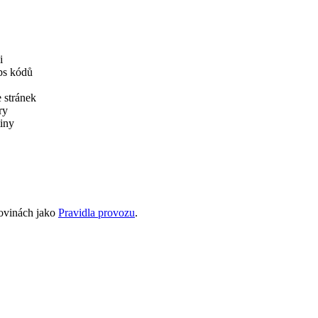
i
ps kódů
 stránek
ry
tiny
fovinách jako
Pravidla provozu
.