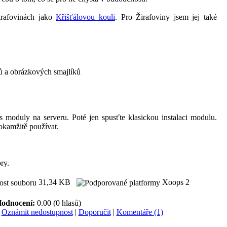
irafovinách jako
Křišťálovou kouli
. Pro Žirafoviny jsem jej také
ků a obrázkových smajlíků
s moduly na serveru. Poté jen spusťte klasickou instalaci modulu.
okamžitě používat.
ry.
31,34 KB
Xoops 2
odnocení:
0.00 (0 hlasů)
|
Oznámit nedostupnost
|
Doporučit
|
Komentáře (1)