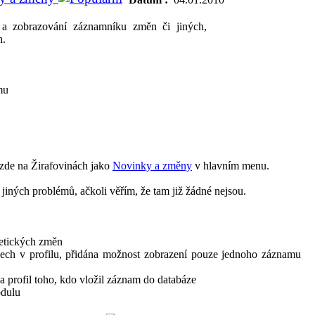
a zobrazování záznamníku změn či jiných,
h.
mu
zde na Žirafovinách jako
Novinky a změny
v hlavním menu.
iných problémů, ačkoli věřím, že tam již žádné nejsou.
metických změn
sech v profilu, přidána možnost zobrazení pouze jednoho záznamu
a profil toho, kdo vložil záznam do databáze
odulu