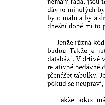
nemám ráda, jsou t
dávno minulých byl
bylo málo a byla dra
dnešní době mi to 
Jenže různá kódová
budou. Takže je nu
databází. V drtivé
relativně nedávné 
přenášet tabulky. 
pokud se neupraví,
Takže pokud máte