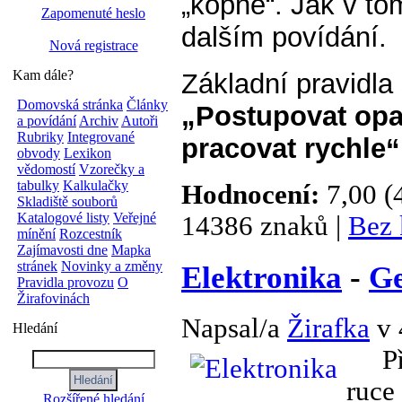
„kopne“. Jak v to
Zapomenuté heslo
dalším povídání.
Nová registrace
Kam dále?
Základní pravidla 
Domovská stránka
Články
„Postupovat opat
a povídání
Archiv
Autoři
Rubriky
Integrované
pracovat rychle“
obvody
Lexikon
vědomostí
Vzorečky a
tabulky
Kalkulačky
Hodnocení:
7,00 (
Skladiště souborů
Katalogové listy
Veřejné
14386 znaků |
Bez 
mínění
Rozcestník
Zajímavosti dne
Mapka
stránek
Novinky a změny
Elektronika
-
Ge
Pravidla provozu
O
Žirafovinách
Napsal/a
Žirafka
v 
Hledání
Při 
ruce
Rozšířené hledání