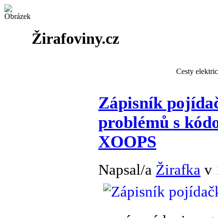
Žirafoviny.cz
Cesty elektri
Zápisník pojída
problémů s kód
XOOPS
Napsal/a
Žirafka
v 