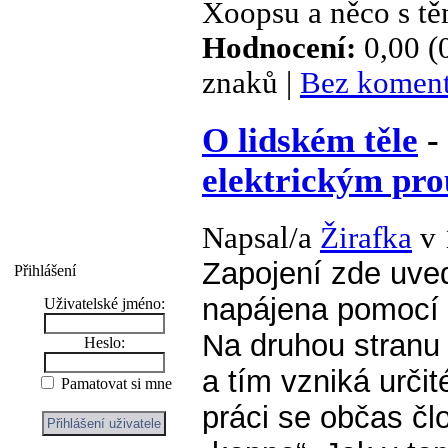
Xoopsu a něco s t
Hodnocení:
0,00 (
znaků |
Bez koment
O lidském těle
-
elektrickým pro
Napsal/a
Žirafka
v 
Zapojení zde uve
Přihlášení
napájena pomocí 
Uživatelské jméno:
Na druhou stranu 
Heslo:
a tím vzniká urči
Pamatovat si mne
práci se občas čl