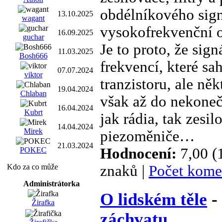
obdélníkového signá
13.10.2025
wagant
vysokofrekvenční o
16.09.2025
guchar
Je to proto, že si
11.03.2025
Bosh666
frekvencí, které sa
07.07.2024
viktor
tranzistoru, ale ně
19.04.2024
Chlaban
však až do nekonečn
16.04.2024
Kubrt
jak rádia, tak zesi
14.04.2024
Mirek
piezoměniče…
21.03.2024
Hodnocení:
7,00 (
POKEC
Kdo za co může
znaků |
Počet kome
Administrátorka
O lidském těle
-
Žirafka
záchvatu