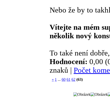
Nebo že by to takhl
Vítejte na mém su
několik nový kons
To také není dobře,
Hodnocení:
0,00 (
znaků |
Počet kome
«
1
...
60
61
62
(63)