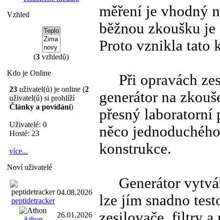
měření je vhodný ně
Vzhled
běžnou zkoušku je
Proto vznikla tato 
(
3
vzhledů)
Kdo je Online
Při opravách zesi
23
uživatel(ů) je online (
2
generátor na zkouš
uživatel(ů) si prohlíží
Články a povídání
)
přesný laboratorní 
Uživatelé: 0
něco jednoduchého 
Hosté: 23
konstrukce.
více...
Noví uživatelé
Generátor vytváří
04.08.2026
lze jím snadno test
peptidetracker
zesilovače, filtry 
26.01.2026
Athon