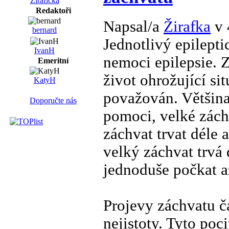
Žirafička
Redaktoři
Napsal/a
Žirafka
v 
bernard
Jednotlivý epilepti
IvanH
nemoci epilepsie. 
Emeritní
život ohrožující si
KatyH
považován. Většina
Doporučte nás
pomoci, velké zác
záchvat trvat déle a
velký záchvat trvá
jednoduše počkat a
Projevy záchvatu č
nejistoty. Tyto poci