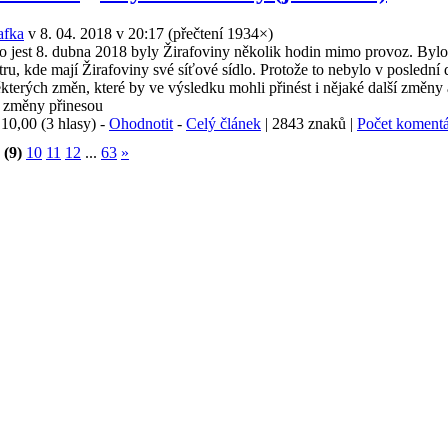
afka
v 8. 04. 2018 v 20:17
(
přečtení 1934×
)
jest 8. dubna 2018 byly Žirafoviny několik hodin mimo provoz. Byl
ru, kde mají Žirafoviny své síťové sídlo. Protože to nebylo v poslední 
kterých změn, které by ve výsledku mohli přinést i nějaké další změny
o změny přinesou
:
10,00 (3 hlasy) -
Ohodnotit
-
Celý článek
| 2843 znaků |
Počet komentá
(9)
10
11
12
...
63
»