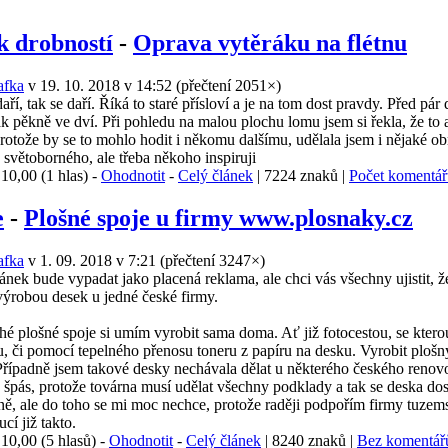
k drobností
-
Oprava vytěráku na flétnu
afka
v 19. 10. 2018 v 14:52
(
přečtení 2051×
)
 tak se daří. Říká to staré přísloví a je na tom dost pravdy. Před pár dn
ák pěkně ve dví. Při pohledu na malou plochu lomu jsem si řekla, že to 
rotože by se to mohlo hodit i někomu dalšímu, udělala jsem i nějaké ob
 světoborného, ale třeba někoho inspiruji
:
10,00 (1 hlas) -
Ohodnotit
-
Celý článek
| 7224 znaků |
Počet komentář
e
-
Plošné spoje u firmy www.plosnaky.cz
afka
v 1. 09. 2018 v 7:21
(
přečtení 3247×
)
k bude vypadat jako placená reklama, ale chci vás všechny ujistit, že
výrobou desek u jedné české firmy.
lošné spoje si umím vyrobit sama doma. Ať již fotocestou, se kterou s
u, či pomocí tepelného přenosu toneru z papíru na desku. Vyrobit plošný
Případně jsem takové desky nechávala dělat u některého českého renovo
 špás, protože továrna musí udělat všechny podklady a tak se deska dos
ně, ale do toho se mi moc nechce, protože raději podpořím firmy tuzem
cí již takto.
:
10,00 (5 hlasů) -
Ohodnotit
-
Celý článek
| 8240 znaků |
Bez komentář