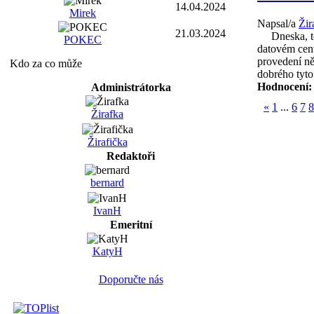
14.04.2024
Mirek
Napsal/a
Žir
21.03.2024
Dneska, to 
POKEC
datovém cent
provedení ně
Kdo za co může
dobrého tyt
Hodnocení
Administrátorka
«
1
...
6
7
8
Žirafka
Žirafička
Redaktoři
bernard
IvanH
Emeritní
KatyH
Doporučte nás