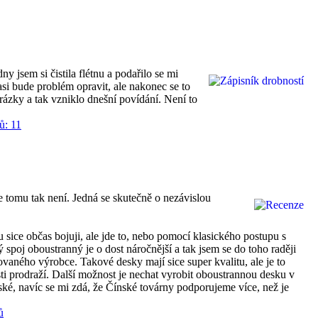
y jsem si čistila flétnu a podařilo se mi
asi bude problém opravit, ale nakonec se to
rázky a tak vzniklo dnešní povídání. Není to
ů: 11
 tomu tak není. Jedná se skutečně o nezávislou
ice občas bojuji, ale jde to, nebo pomocí klasického postupu s
 spoj oboustranný je o dost náročnější a tak jsem se do toho raději
vaného výrobce. Takové desky mají sice super kvalitu, ale je to
ti prodraží. Další možnost je nechat vyrobit oboustrannou desku v
ské, navíc se mi zdá, že Čínské továrny podporujeme více, než je
ů