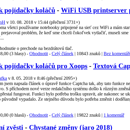
k pojídačky koláčů
-
WiFi USB printserver
anH
v 10. 08. 2018 v 15:44
(
přečtení 3731×
)
všetci používame notebooky pripojené na sieť cez WiFi a mám sta
a prejavoval problém, že keď sme chceli čokoľvek vytlačiť, museli sme vs
...
dnutie o prechode na bezdrátovú tlač.
:
8,00 (3 hlasy) -
Ohodnotit
-
Celý článek
| 10843 znaků |
Bez komentář
k pojídačky koláčů pro Xoops
-
Textová Cap
afka
v 8. 05. 2018 v 8:46
(
přečtení 2095×
)
jsem napsala článek o úpravě funkce Captcha tak, aby tato funkce n
lovo. S příchodem nové verze redakčního systému došlo k různým změná
 přestal fungovat. Funkci bylo potřeba trošku upravit, ale nakonec se uk
 to původně vypadalo. Ze stejného důvodu bylo potřeba změnit i dodělan
:
0,00 (0 hlasů) -
Ohodnotit
-
Celý článek
| 19822 znaků |
1 komentář
í zvěsti
-
Chystané změny (jaro 2018)