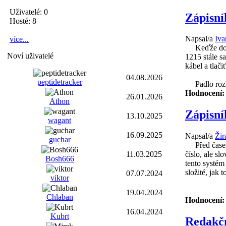
Uživatelé: 0
Zápisní
Hosté: 8
Napsal/a
Iv
více...
Keďže doma 
Noví uživatelé
1215 stále s
kábel a tlačiť
04.08.2026
peptidetracker
Padlo rozho
Hodnocení
26.01.2026
Athon
Zápisní
13.10.2025
wagant
16.09.2025
Napsal/a
Žir
guchar
Před časem 
11.03.2025
číslo, ale s
Bosh666
tento systém
složité, jak
07.07.2024
viktor
19.04.2024
Chlaban
Hodnocení
16.04.2024
Kubrt
Redakčn