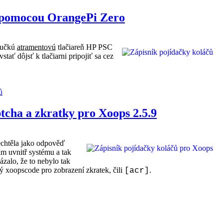
 pomocou OrangePi Zero
ručkú
atramentovú
tlačiareň HP PSC
tať dôjsť k tlačiarni pripojiť sa cez
ů
tcha a zkratky pro Xoops 2.5.9
echtěla jako odpověď
m uvnitř systému a tak
ázalo, že to nebylo tak
ý xoopscode pro zobrazení zkratek, čili
.
[acr]