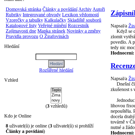
Domovská stránka
Články a povídání
Archiv
Autoři
Zápisní
Rubriky
Integrované obvody
Lexikon vědomostí
Vzorečky a tabulky
Kalkulačky
Skladiště souborů
Katalogové listy
Veřejné mínění
Rozcestník
Napsal/a
Žir
Zajímavosti dne
Mapka stránek
Novinky a změny
Když se daří,
Pravidla provozu
O Žirafovinách
zlomit vytěr
povedlo. A p
Hledání
tedy nic moc
Hodnocení
Recenz
Rozšířené hledání
Napsal/a
Žir
Vzhled
Dnešní článe
zkušenost s 
Jednoduché p
lihovou fixo
(
3
vzhledů)
nepouštěla. 
Kdo je Online
docela drahý
továrně v Čí
8
uživatel(ů) je online (
3
uživatel(ů) si prohlíží
nutné a žádou
Články a povídání
)
Hodnocení