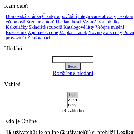
Kam dále?
Domovská stránka
Články a povídání
Integrované obvody
Lexikon
vědomostí
Seznam autorů
Hledání hesel
Vzorečky a tabulky
Kalkulačky
Skladiště souborů
Katalogové listy
Veřejné mínění
Rozcestník
Zajímavosti dne
Mapka stránek
Novinky a změny
Pravi
provozu
O Žirafovinách
Hledání
Rozšířené hledání
Vzhled
(
3
vzhledů)
Kdo je Online
16
uživatel(ů) je online (
2
uživatel(ů) si prohlíží
Lexiko