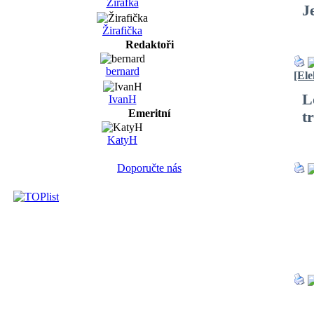
Žirafka
J
Žirafička
Redaktoři
bernard
[Ele
L
IvanH
Emeritní
t
KatyH
Doporučte nás
S
Č
R