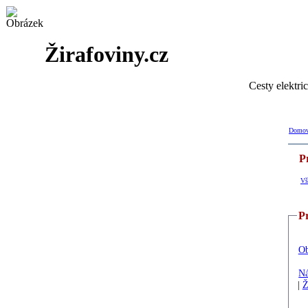
Žirafoviny.cz
Cesty elektri
Domovs
P
Vš
Pr
O
Ná
|
Ž