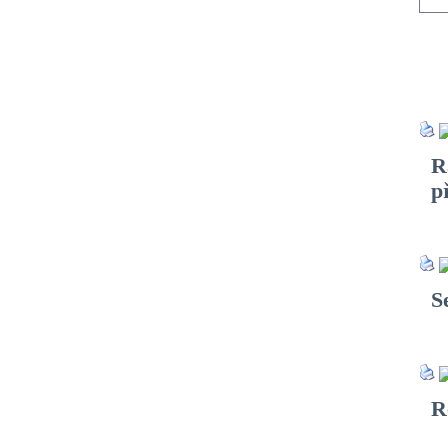
R
p
S
R