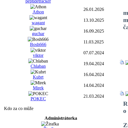
peptidetracker
J
26.01.2026
m
Athon
m
13.10.2025
wagant
č
16.09.2025
guchar
T
11.03.2025
Bosh666
07.07.2024
viktor
19.04.2024
Chlaban
R
16.04.2024
Kubrt
14.04.2024
Mirek
21.03.2024
POKEC
R
Kdo za co může
o
Administrátorka
Z