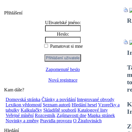
Přihlášení
R
Uživatelské jméno:
Heslo:
Pamatovat si mne
I
T
Zapomenuté heslo
m
Nová registrace
t
r
Kam dále?
Domovská stránka
Články a povídání
Integrované obvody
K
Lexikon vědomostí
Seznam autorů
Hledání hesel
Vzorečky a
tabulky
Kalkulačky
Skladiště souborů
Katalogové listy
I
Veřejné mínění
Rozcestník
Zajímavosti dne
Mapka stránek
Novinky a změny
Pravidla provozu
O Žirafovinách
Z
Hledání