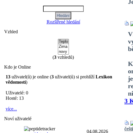
J
Rozšířené hledání
Vzhled
V
v
b
(
3
vzhledů)
K
Kdo je Online
o
13
uživatel(ů) je online (
3
uživatel(ů) si prohlíží
Lexikon
j
vědomostí
)
r
n
Uživatelé: 0
Hosté: 13
3 
více...
Noví uživatelé
češt
04.08.2026