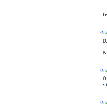
Č
f
R
N
Ř
v