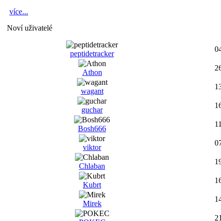
více...
Noví uživatelé
0
peptidetracker
2
Athon
1
wagant
1
guchar
1
Bosh666
0
viktor
1
Chlaban
1
Kubrt
1
Mirek
2