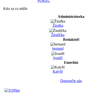
POKEC
Kdo za co může
Administrátorka
Žirafka
Žirafička
Redaktoři
bernard
IvanH
Emeritní
KatyH
Doporučte nás