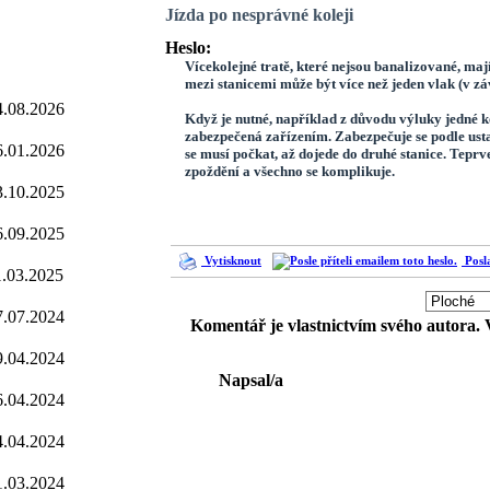
Jízda po nesprávné koleji
Heslo:
Vícekolejné tratě, které nejsou banalizované, maj
mezi stanicemi může být více než jeden vlak (v záv
4.08.2026
Když je nutné, například z důvodu výluky jedné kol
zabezpečená zařízením. Zabezpečuje se podle usta
6.01.2026
se musí počkat, až dojede do druhé stanice. Teprv
zpoždění a všechno se komplikuje.
3.10.2025
6.09.2025
Vytisknout
Posla
1.03.2025
7.07.2024
Komentář je vlastnictvím svého autora.
9.04.2024
Napsal/a
6.04.2024
4.04.2024
1.03.2024