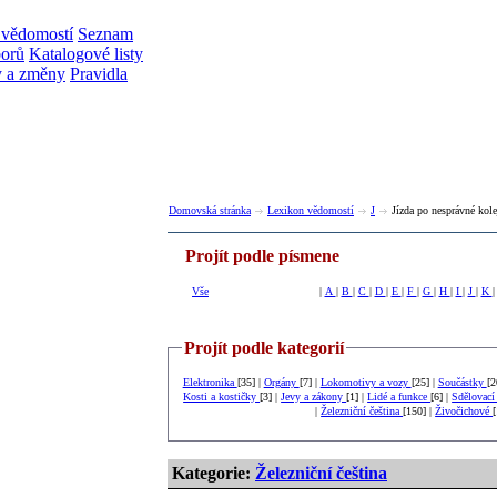
 vědomostí
Seznam
borů
Katalogové listy
 a změny
Pravidla
Domovská stránka
Lexikon vědomostí
J
Jízda po nesprávné kole
Projít podle písmene
Vše
|
A
|
B
|
C
|
D
|
E
|
F
|
G
|
H
|
I
|
J
|
K
Projít podle kategorií
Elektronika
[35] |
Orgány
[7] |
Lokomotivy a vozy
[25] |
Součástky
Kosti a kostičky
[3] |
Jevy a zákony
[1] |
Lidé a funkce
[6] |
Sdělovací
|
Železniční čeština
[150] |
Živočichové
Kategorie:
Železniční čeština