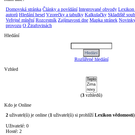
Domovská stránka
Články a povídání
Integrované obvody
Lexikon
autorů
Hledání hesel
Vzorečky a tabulky
Kalkulačky
Skladiště sou
Veřejné mínění
Rozcestník
Zajímavosti dne
Mapka stránek
Novinky
provozu
O Žirafovinách
Hledání
Rozšířené hledání
Vzhled
(
3
vzhledů)
Kdo je Online
2
uživatel(ů) je online (
1
uživatel(ů) si prohlíží
Lexikon vědomostí
)
Uživatelé: 0
Hosté: 2