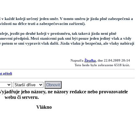
í v každé koleji určený jeden směr. V tomto směru je jízda plně zabezpečená a
islosti na délce trati a zabezpečovacím zařízení).
eje, jezdit po druhé koleji v protisměru, tak taková jízda není plně
novení předpisů. Mezi stanicemi pak smí být pouze jeden jediný vlak a vždy
e potom se smí vypravit vlak další. Jízda vlaku
je
bezpečná, ale vlaky nabírají
Napsal/a
Žirafka
, dne 22.04.2009 20:14
Toto heslo bylo zobrazeno 6518 krát.
t příteli
 Vyjadřuje jeho názory, ne názory redakce nebo provozovatele
webu či serveru.
Vlákno