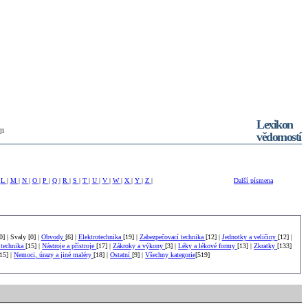
Lexikon
ji
vědomostí
|
L
|
M
|
N
|
O
|
P
|
Q
|
R
|
S
|
T
|
U
|
V
|
W
|
X
|
Y
|
Z
|
Další písmena
[20] | Svaly [0] |
Obvody
[6] |
Elektrotechnika
[19] |
Zabezpečovací technika
[12] |
Jednotky a veličiny
[12] |
 technika
[15] |
Nástroje a přístroje
[17] |
Zákroky a výkony
[3] |
Léky a lékové formy
[13] |
Zkratky
[133]
[15] |
Nemoci, úrazy a jiné maléry
[18] |
Ostatní
[9] |
Všechny kategorie
[519]