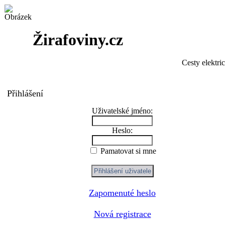
Žirafoviny.cz
Cesty elektri
Přihlášení
Uživatelské jméno:
Heslo:
Pamatovat si mne
Zapomenuté heslo
Nová registrace