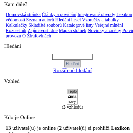
Kam dále?
Domovská stránka
Články a povídání
Integrované obvody
Lexikon
vědomostí
Seznam autorů
Hledání hesel
Vzorečky a tabulky
Kalkulačky
Skladiště souborů
Katalogové listy
Veřejné mínění
Rozcestník
Zajímavosti dne
Mapka stránek
Novinky a změny
Pravi
provozu
O Žirafovinách
Hledání
Rozšířené hledání
Vzhled
(
3
vzhledů)
Kdo je Online
13
uživatel(ů) je online (
2
uživatel(ů) si prohlíží
Lexikon