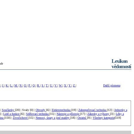
Lexikon
měr
vědomostí
I
|
J
|
K
|
L
|
M
|
N
|
O
|
P
|
Q
|
R
|
S
|
T
|
U
|
V
|
W
|
X
|
Y
|
Z
|
Další písmena
 |
Součástky
[20] | Svaly [0] |
Obvody
[6] |
Elektrotechnika
[19] |
Zabezpečovací technika
[12] |
Jednotky a
] |
Lidé a funkce
[6] |
Sdělovací technika
[15] |
Nástroje a přístroje
[17] |
Zákroky a výkony
[3] |
Léky a
tina
[150] |
Živočichové
[15] |
Nemoci, úrazy a jiné maléry
[18] |
Ostatní
[9] |
Všechny kategorie
[519]