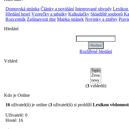
Domovská stránka
Články a povídání
Integrované obvody
Lexikon
Hledání hesel
Vzorečky a tabulky
Kalkulačky
Skladiště souborů
Ka
Rozcestník
Zajímavosti dne
Mapka stránek
Novinky a změny
Pravi
Hledání
Rozšířené hledání
Vzhled
(
3
vzhledů)
Kdo je Online
16
uživatel(ů) je online (
3
uživatel(ů) si prohlíží
Lexikon vědomost
Uživatelé: 0
Hosté: 16