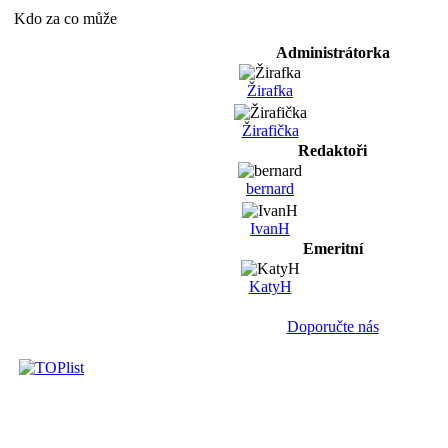
Kdo za co může
Administrátorka
Žirafka
Žirafička
Redaktoři
bernard
IvanH
Emeritní
KatyH
Doporučte nás