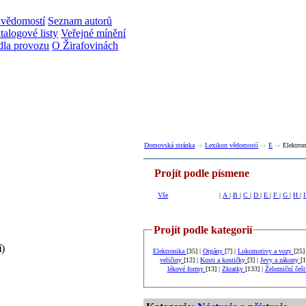
 vědomostí
Seznam autorů
talogové listy
Veřejné mínění
dla provozu
O Žirafovinách
Domovská stránka
Lexikon vědomostí
E
Elektro
Projít podle písmene
Vše
|
A
|
B
|
C
|
D
|
E
|
F
|
G
|
H
|
Projít podle kategorií
í
)
Elektronika
[35] |
Orgány
[7] |
Lokomotivy a vozy
[25]
veličiny
[12] |
Kosti a kostičky
[3] |
Jevy a zákony
[1
lékové formy
[13] |
Zkratky
[133] |
Železniční češ