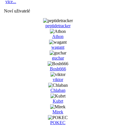
více...
Noví uživatelé
peptidetracker
Athon
wagant
guchar
Bosh666
viktor
Chlaban
Kubrt
Mirek
POKEC