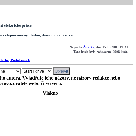
ti elektrické práce.
 i stejnosměrný. Jedno, dvou i více fázové.
Napsal/a
Žirafka
, dne 15.05.2009 19:31
Toto heslo bylo zobrazeno 2998 krát.
Poslat příteli
ého autora. Vyjadřuje jeho názory, ne názory redakce nebo
provozovatele webu či serveru.
Vlákno