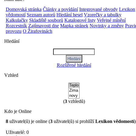
Domovská stránka
Články a povídání
Integrované obvody
Lexikon
vědomostí
Seznam autorů
Hledání hesel
Vzorečky a tabulky
Kalkulačky
Skladiště souborů
Katalogové listy
Veřejné mínění
Rozcestník
Zajímavosti dne
Mapka stránek
Novinky a změny
Pravi
provozu
O Žirafovinách
Hledání
Rozšířené hledání
Vzhled
(
3
vzhledů)
Kdo je Online
8
uživatel(ů) je online (
3
uživatel(ů) si prohlíží
Lexikon vědomostí
)
Uživatelé: 0