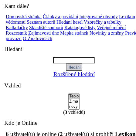
Kam dále?
Domovská stránka
Články a povídání
Integrované obvody
Lexikon
vědomostí
Seznam autorů
Hledání hesel
Vzorečky a tabulky
Kalkulačky
Skladiště souborů
Katalogové listy
Veřejné mínění
Rozcestník
Zajímavosti dne
Mapka stránek
Novinky a změny
Pravi
provozu
O Žirafovinách
Hledání
Rozšířené hledání
Vzhled
(
3
vzhledů)
Kdo je Online
6
uživatel(ů) je online (
2
uživatel(ů) si prohlíží
Lexikon