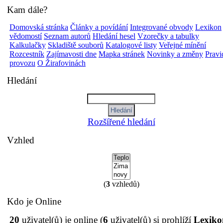
Kam dále?
Domovská stránka
Články a povídání
Integrované obvody
Lexikon
vědomostí
Seznam autorů
Hledání hesel
Vzorečky a tabulky
Kalkulačky
Skladiště souborů
Katalogové listy
Veřejné mínění
Rozcestník
Zajímavosti dne
Mapka stránek
Novinky a změny
Pravi
provozu
O Žirafovinách
Hledání
Rozšířené hledání
Vzhled
(
3
vzhledů)
Kdo je Online
20
uživatel(ů) je online (
6
uživatel(ů) si prohlíží
Lexiko