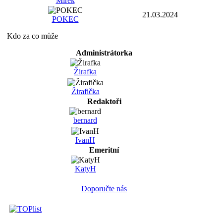
Mirek
21.03.2024
POKEC
Kdo za co může
Administrátorka
Žirafka
Žirafička
Redaktoři
bernard
IvanH
Emeritní
KatyH
Doporučte nás