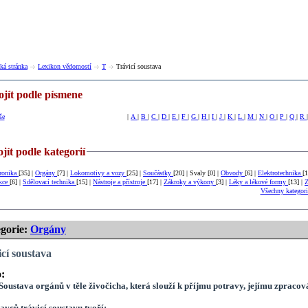
á stránka
Lexikon vědomostí
T
Trávicí soustava
ojít podle písmene
še
|
A
|
B
|
C
|
D
|
E
|
F
|
G
|
H
|
I
|
J
|
K
|
L
|
M
|
N
|
O
|
P
|
Q
|
R
jít podle kategorií
tronika
[35] |
Orgány
[7] |
Lokomotivy a vozy
[25] |
Součástky
[20] | Svaly [0] |
Obvody
[6] |
Elektrotechnika
[
nkce
[6] |
Sdělovací technika
[15] |
Nástroje a přístroje
[17] |
Zákroky a výkony
[3] |
Léky a lékové formy
[13] |
Z
Všechny kategori
gorie:
Orgány
cí soustava
:
ustava orgánů v těle živočicha, která slouží k příjmu potravy, jejímu zpracován
avců trávicí soustavu tvoří: