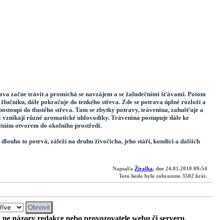
ava začne trávit a promíchá se navzájem a se žaludečními šťávami. Potom
 žlučníku, dále pokračuje do tenkého střeva. Zde se potrava úplně rozloží a
 postoupí do tlustého střeva. Tam se zbytky potravy, trávenina, zahušťuje a
ichž vznikají různé aromatické uhlovodíky. Trávenina postupuje dále ke
itním otvorem do okolního prostředí.
uho to potrvá, záleží na druhu živočicha, jeho stáří, kondici a dalších
Napsal/a
Žirafka
, dne 24.01.2010 09:54
Toto heslo bylo zobrazeno 3502 krát.
, ne názory redakce nebo provozovatele webu či serveru.