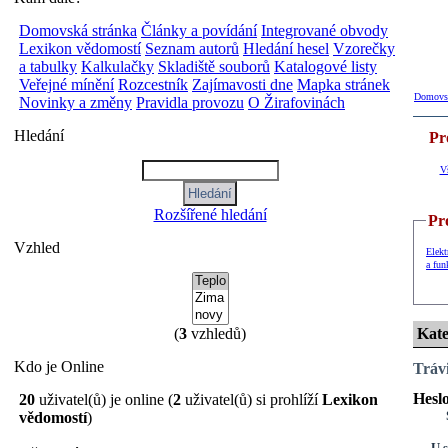
Domovská stránka
Články a povídání
Integrované obvody
Lexikon vědomostí
Seznam autorů
Hledání hesel
Vzorečky
a tabulky
Kalkulačky
Skladiště souborů
Katalogové listy
Veřejné mínění
Rozcestník
Zajímavosti dne
Mapka stránek
Domovsk
Novinky a změny
Pravidla provozu
O Žirafovinách
Hledání
Pr
V
Rozšířené hledání
Pro
Vzhled
Elek
a fu
(
3
vzhledů)
Kate
Kdo je Online
Trávi
Heslo
20
uživatel(ů) je online (
2
uživatel(ů) si prohlíží
Lexikon
So
vědomostí
)
U s