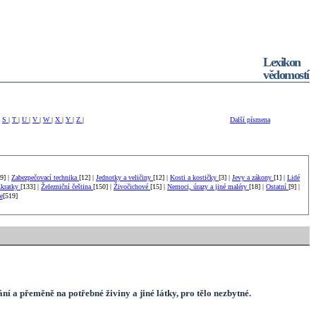
Lexikon
vědomostí
|
S
|
T
|
U
|
V
|
W
|
X
|
Y
|
Z
|
Další písmena
19] |
Zabezpečovací technika
[12] |
Jednotky a veličiny
[12] |
Kosti a kostičky
[3] |
Jevy a zákony
[1] |
Lidé
kratky
[133] |
Železniční čeština
[150] |
Živočichové
[15] |
Nemoci, úrazy a jiné maléry
[18] |
Ostatní
[9] |
e
[519]
í a přeměně na potřebné živiny a jiné látky, pro tělo nezbytné.