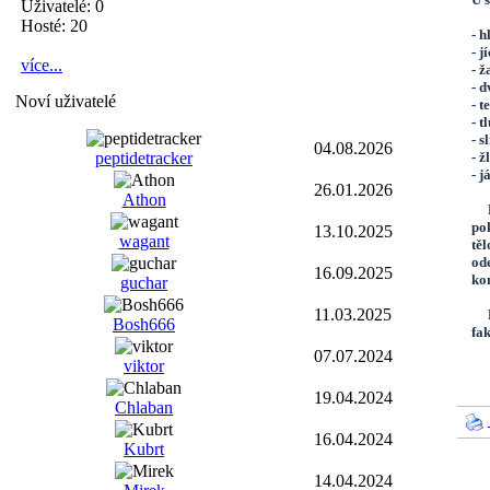
Uživatelé: 0
Hosté: 20
- h
- j
více...
- ž
- 
Noví uživatelé
- t
- t
- s
04.08.2026
peptidetracker
- ž
- j
26.01.2026
Athon
Po
pok
13.10.2025
wagant
těl
ode
16.09.2025
ko
guchar
11.03.2025
Př
Bosh666
fa
07.07.2024
viktor
19.04.2024
Chlaban
16.04.2024
Kubrt
14.04.2024