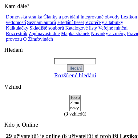
Kam dále?
Domovská stránka
Články a povídání
Integrované obvody
Lexikon
vědomostí
Seznam autorů
Hledání hesel
Vzorečky a tabulky
Kalkulačky
Skladiště souborů
Katalogové listy
Veřejné mínění
Rozcestník
Zajímavosti dne
Mapka stránek
Novinky a změny
Pravi
provozu
O Žirafovinách
Hledání
Rozšířené hledání
Vzhled
(
3
vzhledů)
Kdo je Online
29
uživatel(ů) je online (
6
uživatel(ů) si prohlíží
Lexiko