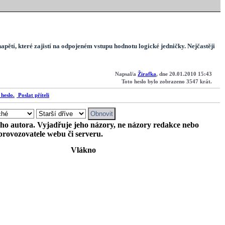
tí, které zajistí na odpojeném vstupu hodnotu logické jedničky. Nejčastěji
Napsal/a
Žirafka
, dne 20.01.2010 15:43
Toto heslo bylo zobrazeno 3547 krát.
Poslat příteli
ého autora. Vyjadřuje jeho názory, ne názory redakce nebo
provozovatele webu či serveru.
Vlákno