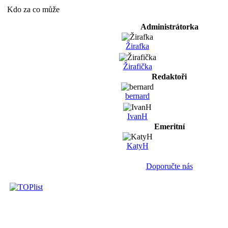
Kdo za co může
Administrátorka
Žirafka
Žirafička
Redaktoři
bernard
IvanH
Emeritní
KatyH
Doporučte nás