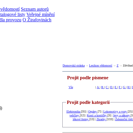
 vědomostí
Seznam autorů
talogové listy
Veřejné mínění
dla provozu
O Žirafovinách
Domovská stránka
Lexikon vědomostí
Z
Zdvihací
Projít podle písmene
Vše
|
A
|
B
|
C
|
D
|
E
|
F
|
G
|
H
|
Projít podle kategorií
í
)
Elektronika
[35] |
Orgány
[7] |
Lokomotivy a vozy
[25]
veličiny
[12] |
Kosti a kostičky
[3] |
Jevy a zákony
[1
lékové formy
[13] |
Zkratky
[133] |
Železniční češ