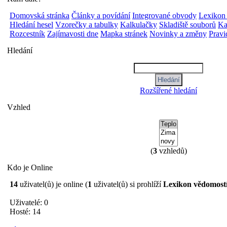
Domovská stránka
Články a povídání
Integrované obvody
Lexikon
Hledání hesel
Vzorečky a tabulky
Kalkulačky
Skladiště souborů
Ka
Rozcestník
Zajímavosti dne
Mapka stránek
Novinky a změny
Pravi
Hledání
Rozšířené hledání
Vzhled
(
3
vzhledů)
Kdo je Online
14
uživatel(ů) je online (
1
uživatel(ů) si prohlíží
Lexikon vědomost
Uživatelé: 0
Hosté: 14