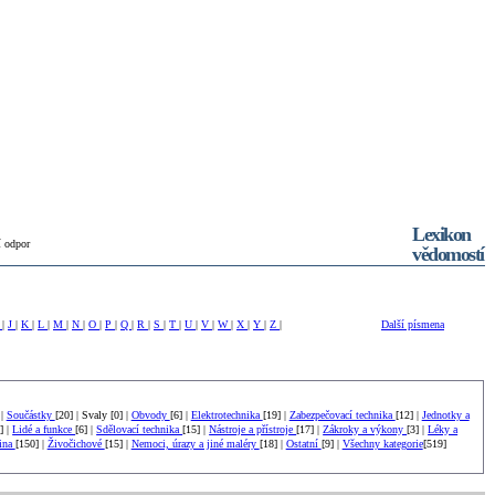
Lexikon
 odpor
vědomostí
I
|
J
|
K
|
L
|
M
|
N
|
O
|
P
|
Q
|
R
|
S
|
T
|
U
|
V
|
W
|
X
|
Y
|
Z
|
Další písmena
 |
Součástky
[20] | Svaly [0] |
Obvody
[6] |
Elektrotechnika
[19] |
Zabezpečovací technika
[12] |
Jednotky a
] |
Lidé a funkce
[6] |
Sdělovací technika
[15] |
Nástroje a přístroje
[17] |
Zákroky a výkony
[3] |
Léky a
tina
[150] |
Živočichové
[15] |
Nemoci, úrazy a jiné maléry
[18] |
Ostatní
[9] |
Všechny kategorie
[519]