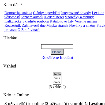
Kam dále?
Domovská stránka
Články a povídání
Integrované obvody
Lexikon
vědomostí
Seznam autorů
Hledání hesel
Vzorečky a tabulky
Kalkulačky
Skladiště souborů
Katalogové listy
Veřejné mínění
Rozcestník
Zajímavosti dne
Mapka stránek
Novinky a změny
Pravi
provozu
O Žirafovinách
Hledání
Rozšířené hledání
Vzhled
(
3
vzhledů)
Kdo je Online
8
uživatel(ů) je online (
2
uživatel(ů) si prohlíží
Lexikon