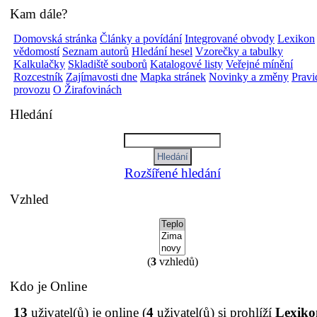
Kam dále?
Domovská stránka
Články a povídání
Integrované obvody
Lexikon
vědomostí
Seznam autorů
Hledání hesel
Vzorečky a tabulky
Kalkulačky
Skladiště souborů
Katalogové listy
Veřejné mínění
Rozcestník
Zajímavosti dne
Mapka stránek
Novinky a změny
Pravi
provozu
O Žirafovinách
Hledání
Rozšířené hledání
Vzhled
(
3
vzhledů)
Kdo je Online
13
uživatel(ů) je online (
4
uživatel(ů) si prohlíží
Lexiko