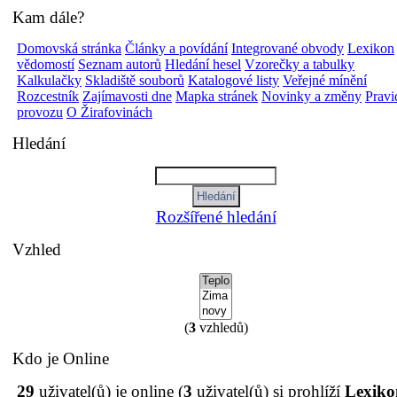
Kam dále?
Domovská stránka
Články a povídání
Integrované obvody
Lexikon
vědomostí
Seznam autorů
Hledání hesel
Vzorečky a tabulky
Kalkulačky
Skladiště souborů
Katalogové listy
Veřejné mínění
Rozcestník
Zajímavosti dne
Mapka stránek
Novinky a změny
Pravi
provozu
O Žirafovinách
Hledání
Rozšířené hledání
Vzhled
(
3
vzhledů)
Kdo je Online
29
uživatel(ů) je online (
3
uživatel(ů) si prohlíží
Lexiko