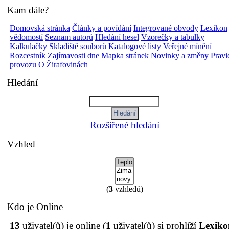
Kam dále?
Domovská stránka
Články a povídání
Integrované obvody
Lexikon
vědomostí
Seznam autorů
Hledání hesel
Vzorečky a tabulky
Kalkulačky
Skladiště souborů
Katalogové listy
Veřejné mínění
Rozcestník
Zajímavosti dne
Mapka stránek
Novinky a změny
Pravi
provozu
O Žirafovinách
Hledání
Rozšířené hledání
Vzhled
(
3
vzhledů)
Kdo je Online
13
uživatel(ů) je online (
1
uživatel(ů) si prohlíží
Lexiko