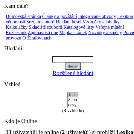
Kam dále?
Domovská stránka
Články a povídání
Integrované obvody
Lexikon
vědomostí
Seznam autorů
Hledání hesel
Vzorečky a tabulky
Kalkulačky
Skladiště souborů
Katalogové listy
Veřejné mínění
Rozcestník
Zajímavosti dne
Mapka stránek
Novinky a změny
Pravi
provozu
O Žirafovinách
Hledání
Rozšířené hledání
Vzhled
(
3
vzhledů)
Kdo je Online
13
uživatel(ů) je online (
2
uživatel(ů) si prohlíží
Lexiko