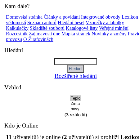
Kam dále?
Domovská stránka
Články a povídání
Integrované obvody
Lexikon
vědomostí
Seznam autorů
Hledání hesel
Vzorečky a tabulky
Kalkulačky
Skladiště souborů
Katalogové listy
Veřejné mínění
Rozcestník
Zajímavosti dne
Mapka stránek
Novinky a změny
Pravi
provozu
O Žirafovinách
Hledání
Rozšířené hledání
Vzhled
(
3
vzhledů)
Kdo je Online
11
uživatel(ů) je online (
2
uživatel(ů) si prohlíží
Lexiko