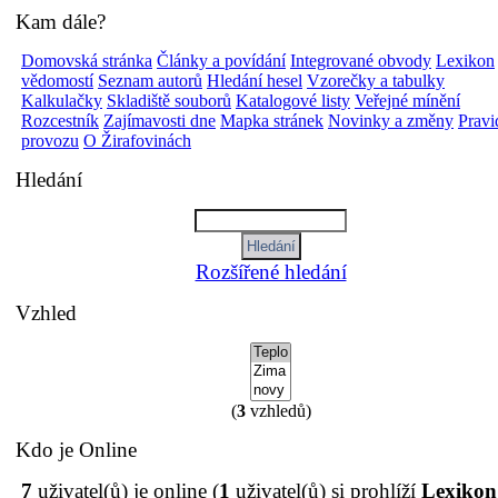
Kam dále?
Domovská stránka
Články a povídání
Integrované obvody
Lexikon
vědomostí
Seznam autorů
Hledání hesel
Vzorečky a tabulky
Kalkulačky
Skladiště souborů
Katalogové listy
Veřejné mínění
Rozcestník
Zajímavosti dne
Mapka stránek
Novinky a změny
Pravi
provozu
O Žirafovinách
Hledání
Rozšířené hledání
Vzhled
(
3
vzhledů)
Kdo je Online
7
uživatel(ů) je online (
1
uživatel(ů) si prohlíží
Lexikon