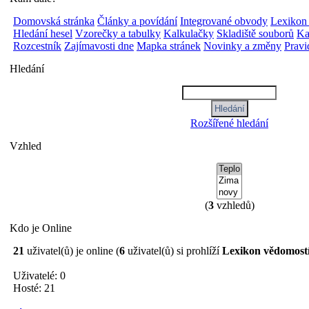
Domovská stránka
Články a povídání
Integrované obvody
Lexikon
Hledání hesel
Vzorečky a tabulky
Kalkulačky
Skladiště souborů
Ka
Rozcestník
Zajímavosti dne
Mapka stránek
Novinky a změny
Pravi
Hledání
Rozšířené hledání
Vzhled
(
3
vzhledů)
Kdo je Online
21
uživatel(ů) je online (
6
uživatel(ů) si prohlíží
Lexikon vědomost
Uživatelé: 0
Hosté: 21