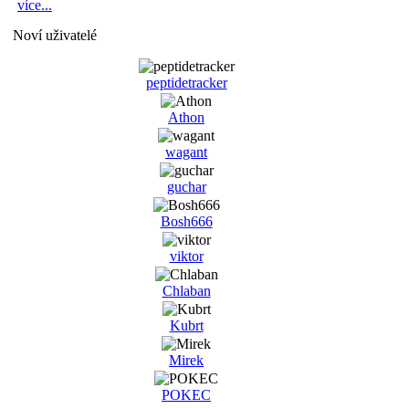
více...
Noví uživatelé
peptidetracker
Athon
wagant
guchar
Bosh666
viktor
Chlaban
Kubrt
Mirek
POKEC