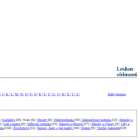
Lexikon
vědomostí
I
|
J
|
K
|
L
|
M
|
N
|
O
|
P
|
Q
|
R
|
S
|
T
|
U
|
V
|
W
|
X
|
Y
|
Z
|
Další písmena
 |
Součástky
[20] | Svaly [0] |
Obvody
[6] |
Elektrotechnika
[19] |
Zabezpečovací technika
[12] |
Jednotky a
] |
Lidé a funkce
[6] |
Sdělovací technika
[15] |
Nástroje a přístroje
[17] |
Zákroky a výkony
[3] |
Léky a
tina
[150] |
Živočichové
[15] |
Nemoci, úrazy a jiné maléry
[18] |
Ostatní
[9] |
Všechny kategorie
[519]