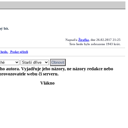
ý bit.
Napsal/a
Žirafka
, dne 26.02.2017 21:25
Toto heslo bylo zobrazeno 1943 krát.
Poslat příteli
ého autora. Vyjadřuje jeho názory, ne názory redakce nebo
provozovatele webu či serveru.
Vlákno