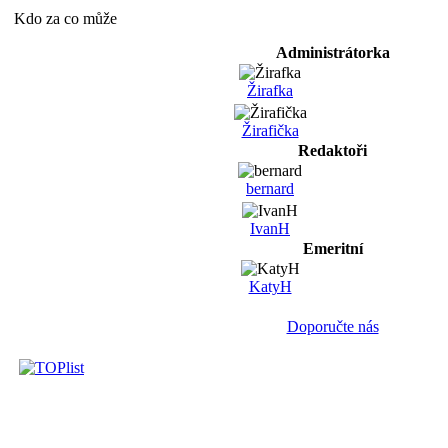
Kdo za co může
Administrátorka
Žirafka
Žirafička
Redaktoři
bernard
IvanH
Emeritní
KatyH
Doporučte nás