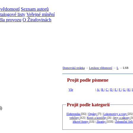
 vědomostí
Seznam autorů
talogové listy
Veřejné mínění
dla provozu
O Žirafovinách
Domovská stránka
Lexikon vědomostí
L
LSB
Projít podle písmene
Vše
|
A
|
B
|
C
|
D
|
E
|
F
|
G
|
H
|
Projít podle kategorií
í
)
Elektronika
[35] |
Orgány
[7] |
Lokomotivy a vozy
[25]
veličiny
[12] |
Kosti a kostičky
[3] |
Jevy a zákony
[1
lékové formy
[13] |
Zkratky
[133] |
Železniční češ