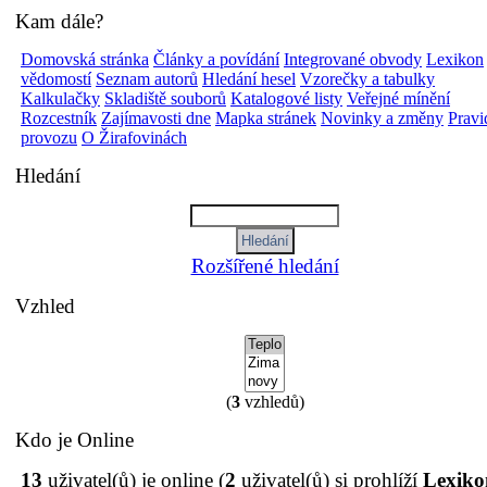
Kam dále?
Domovská stránka
Články a povídání
Integrované obvody
Lexikon
vědomostí
Seznam autorů
Hledání hesel
Vzorečky a tabulky
Kalkulačky
Skladiště souborů
Katalogové listy
Veřejné mínění
Rozcestník
Zajímavosti dne
Mapka stránek
Novinky a změny
Pravi
provozu
O Žirafovinách
Hledání
Rozšířené hledání
Vzhled
(
3
vzhledů)
Kdo je Online
13
uživatel(ů) je online (
2
uživatel(ů) si prohlíží
Lexiko