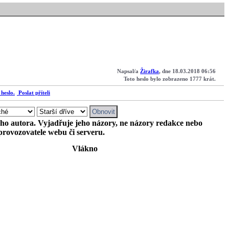
Napsal/a
Žirafka
, dne 18.03.2018 06:56
Toto heslo bylo zobrazeno 1777 krát.
Poslat příteli
ého autora. Vyjadřuje jeho názory, ne názory redakce nebo
provozovatele webu či serveru.
Vlákno