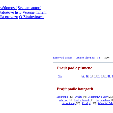
 vědomostí
Seznam autorů
talogové listy
Veřejné mínění
dla provozu
O Žirafovinách
Domovská stránka
Lexikon vědomostí
S
SON
Projít podle písmene
Vše
|
A
|
B
|
C
|
D
|
E
|
F
|
G
|
H
|
Projít podle kategorií
Elektronika
[35] |
Orgány
[7] |
Lokomotivy a vozy
[25]
veličiny
[12] |
Kosti a kostičky
[3] |
Jevy a zákony
[1
lékové formy
[13] |
Zkratky
[133] |
Železniční češ