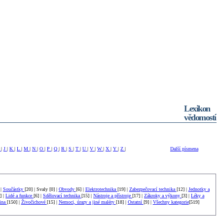
Lexikon
vědomostí
I
|
J
|
K
|
L
|
M
|
N
|
O
|
P
|
Q
|
R
|
S
|
T
|
U
|
V
|
W
|
X
|
Y
|
Z
|
Další písmena
 |
Součástky
[20] | Svaly [0] |
Obvody
[6] |
Elektrotechnika
[19] |
Zabezpečovací technika
[12] |
Jednotky a
] |
Lidé a funkce
[6] |
Sdělovací technika
[15] |
Nástroje a přístroje
[17] |
Zákroky a výkony
[3] |
Léky a
tina
[150] |
Živočichové
[15] |
Nemoci, úrazy a jiné maléry
[18] |
Ostatní
[9] |
Všechny kategorie
[519]