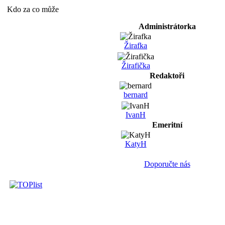
Kdo za co může
Administrátorka
Žirafka
Žirafička
Redaktoři
bernard
IvanH
Emeritní
KatyH
Doporučte nás