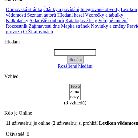
Domovská stránka
Články a povídání
Integrované obvody
Lexikon
vědomostí
Seznam autorů
Hledání hesel
Vzorečky a tabulky
Kalkulačky
Skladiště souborů
Katalogové listy
Veřejné mínění
Rozcestník
Zajímavosti dne
Mapka stránek
Novinky a změny
Pravi
provozu
O Žirafovinách
Hledání
Rozšířené hledání
Vzhled
(
3
vzhledů)
Kdo je Online
11
uživatel(ů) je online (
2
uživatel(ů) si prohlíží
Lexikon vědomost
Uživatelé: 0