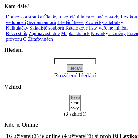
Kam dále?
Domovská stránka
Články a povídání
Integrované obvody
Lexikon
vědomostí
Seznam autorů
Hledání hesel
Vzorečky a tabulky
Kalkulačky
Skladiště souborů
Katalogové listy
Veřejné mínění
Rozcestník
Zajímavosti dne
Mapka stránek
Novinky a změny
Pravi
provozu
O Žirafovinách
Hledání
Rozšířené hledání
Vzhled
(
3
vzhledů)
Kdo je Online
16
uživatel(ů) je online (
4
uživatel(ů) si prohlíží
Lexiko