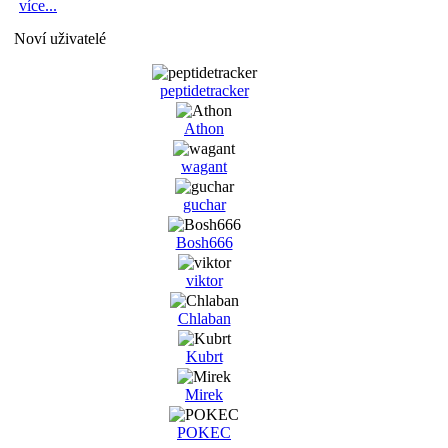
více...
Noví uživatelé
peptidetracker
Athon
wagant
guchar
Bosh666
viktor
Chlaban
Kubrt
Mirek
POKEC