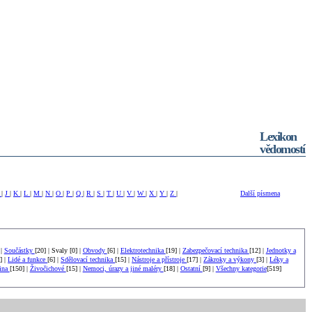
Lexikon
vědomostí
I
|
J
|
K
|
L
|
M
|
N
|
O
|
P
|
Q
|
R
|
S
|
T
|
U
|
V
|
W
|
X
|
Y
|
Z
|
Další písmena
 |
Součástky
[20] | Svaly [0] |
Obvody
[6] |
Elektrotechnika
[19] |
Zabezpečovací technika
[12] |
Jednotky a
] |
Lidé a funkce
[6] |
Sdělovací technika
[15] |
Nástroje a přístroje
[17] |
Zákroky a výkony
[3] |
Léky a
tina
[150] |
Živočichové
[15] |
Nemoci, úrazy a jiné maléry
[18] |
Ostatní
[9] |
Všechny kategorie
[519]