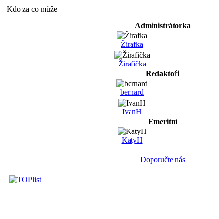
Kdo za co může
Administrátorka
Žirafka
Žirafička
Redaktoři
bernard
IvanH
Emeritní
KatyH
Doporučte nás