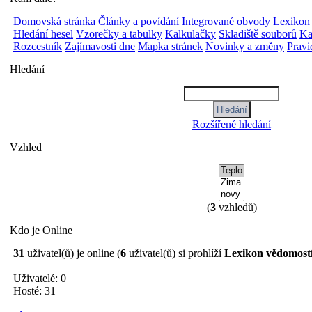
Domovská stránka
Články a povídání
Integrované obvody
Lexikon
Hledání hesel
Vzorečky a tabulky
Kalkulačky
Skladiště souborů
Ka
Rozcestník
Zajímavosti dne
Mapka stránek
Novinky a změny
Pravi
Hledání
Rozšířené hledání
Vzhled
(
3
vzhledů)
Kdo je Online
31
uživatel(ů) je online (
6
uživatel(ů) si prohlíží
Lexikon vědomost
Uživatelé: 0
Hosté: 31