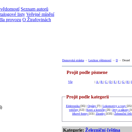
 vědomostí
Seznam autorů
talogové listy
Veřejné mínění
dla provozu
O Žirafovinách
Domovská stránka
Lexikon vědomostí
D
Drozel
Projít podle písmene
Vše
|
A
|
B
|
C
|
D
|
E
|
F
|
G
|
H
|
Projít podle kategorií
Elektronika
[35] |
Orgány
[7] |
Lokomotivy a vozy
[25]
í
)
veličiny
[12] |
Kosti a kostičky
[3] |
Jevy a zákony
[1
lékové formy
[13] |
Zkratky
[133] |
Železniční češ
Kategorie:
Železniční čeština