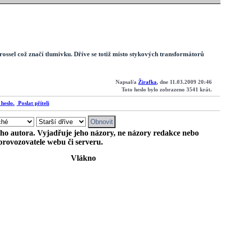
rossel
což značí tlumivku. Dříve se totiž místo stykových transformátorů
Napsal/a
Žirafka
, dne 11.03.2009 20:46
Toto heslo bylo zobrazeno 3541 krát.
Poslat příteli
ého autora. Vyjadřuje jeho názory, ne názory redakce nebo
provozovatele webu či serveru.
Vlákno