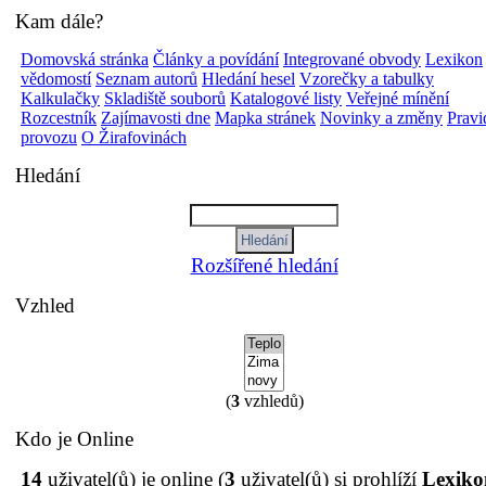
Kam dále?
Domovská stránka
Články a povídání
Integrované obvody
Lexikon
vědomostí
Seznam autorů
Hledání hesel
Vzorečky a tabulky
Kalkulačky
Skladiště souborů
Katalogové listy
Veřejné mínění
Rozcestník
Zajímavosti dne
Mapka stránek
Novinky a změny
Pravi
provozu
O Žirafovinách
Hledání
Rozšířené hledání
Vzhled
(
3
vzhledů)
Kdo je Online
14
uživatel(ů) je online (
3
uživatel(ů) si prohlíží
Lexiko