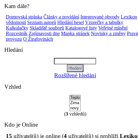
Kam dále?
Domovská stránka
Články a povídání
Integrované obvody
Lexikon
vědomostí
Seznam autorů
Hledání hesel
Vzorečky a tabulky
Kalkulačky
Skladiště souborů
Katalogové listy
Veřejné mínění
Rozcestník
Zajímavosti dne
Mapka stránek
Novinky a změny
Pravi
provozu
O Žirafovinách
Hledání
Rozšířené hledání
Vzhled
(
3
vzhledů)
Kdo je Online
15
uživatel(ů) je online (
4
uživatel(ů) si prohlíží
Lexiko