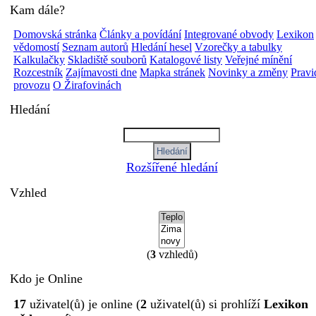
Kam dále?
Domovská stránka
Články a povídání
Integrované obvody
Lexikon
vědomostí
Seznam autorů
Hledání hesel
Vzorečky a tabulky
Kalkulačky
Skladiště souborů
Katalogové listy
Veřejné mínění
Rozcestník
Zajímavosti dne
Mapka stránek
Novinky a změny
Pravi
provozu
O Žirafovinách
Hledání
Rozšířené hledání
Vzhled
(
3
vzhledů)
Kdo je Online
17
uživatel(ů) je online (
2
uživatel(ů) si prohlíží
Lexikon