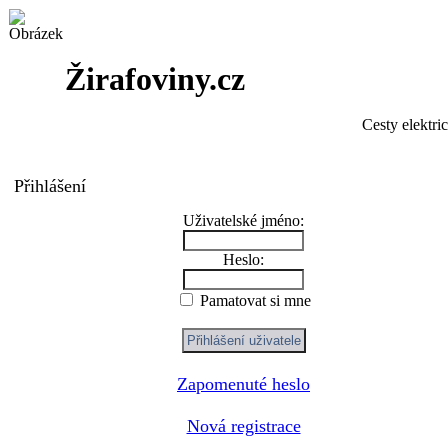
Žirafoviny.cz
Cesty elektri
Přihlášení
Uživatelské jméno:
Heslo:
Pamatovat si mne
Zapomenuté heslo
Nová registrace