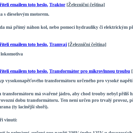
Traktor
[Železniční čeština]
a s dieselovým motorem.
zda má přímý náhon kol, nebo pomocí hydrauliky či elektrickým p
Tramvaj
[Železniční čeština]
 lokomotiva
Transformátor pro mikrovlnnou troubu
typ vysokonapěťového transformátoru určeného pro vysoké napětí
 transformátoru má svařené jádro, aby chod trouby nebyl příliš hl
ovozní dobu transformátoru. Ten není určen pro trvalý provoz, při 
rana (ty lacinější shoří).
i vinutí:
nutí je primární, určené pro napětí 230V (nebo 125V u dovozových 