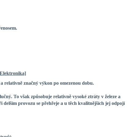
řenosem.
[Elektronika]
 a relativně značný výkon po omezenou dobu.
učný. To však způsobuje relativně vysoké ztráty v železe a
delším provozu se přehřeje a u těch kvalitnějších jej odpojí
typů).