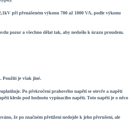
ji 2,1kV při přenášeném výkonu 700 až 1000 VA, podle výkonu
ravdu pozor a všechno dělat tak, aby nedošlo k úrazu proudem.
Použití je však jiné.
platňuje. Po překročení prahového napětí se otevře a napětí
pětí kleslo pod hodnotu vypínacího napětí. Toto napětí je o něco
váno, že po značném přetížení nedojde k jeho přerušení, ale