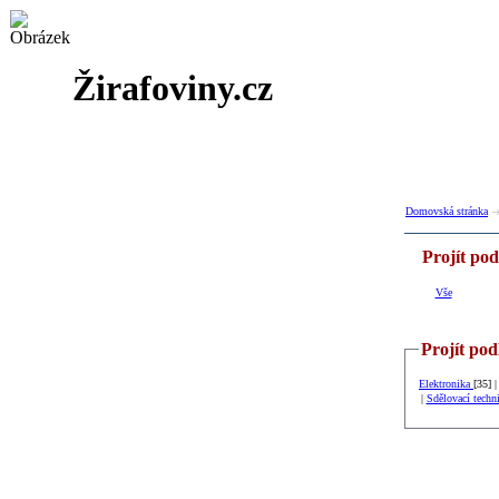
Žirafoviny.cz
Domovská stránka
Projít po
Vše
Projít pod
Elektronika
[35] 
|
Sdělovací techn