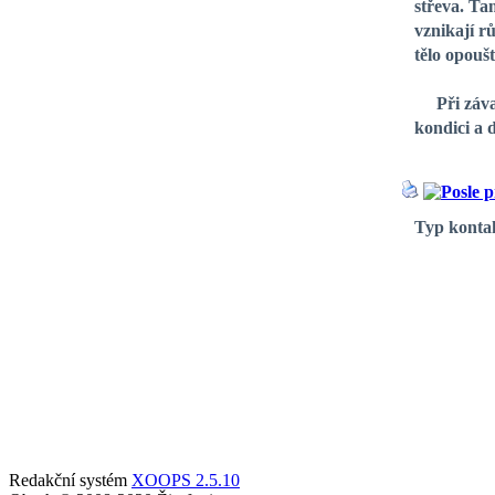
střeva. Tam
vznikají r
tělo opouš
Při závažn
kondici a 
Typ kontak
Redakční systém
XOOPS 2.5.10