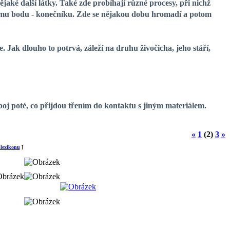
nějaké další látky. Také zde probíhají různé procesy, při nichž
ému bodu - konečníku. Zde se nějakou dobu hromadí a potom
Jak dlouho to potrvá, záleží na druhu živočicha, jeho stáří,
náboj poté, co přijdou třením do kontaktu s jiným materiálem.
«
1
(2)
3
»
 lexikonu
]