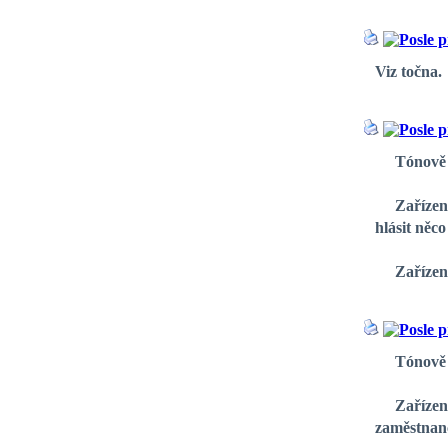
Viz točna.
Tónově O
Zařízení s
hlásit něco
Zařízení s
Tónově ov
Zařízení v
zaměstnanc