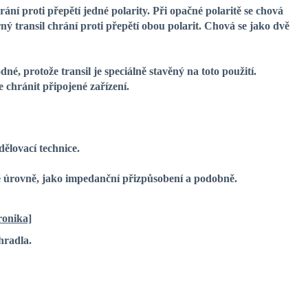
 proti přepětí jedné polarity. Při opačné polaritě se chová
ný transil chrání proti přepětí obou polarit. Chová se jako dvě
, protože transil je speciálně stavěný na toto použití.
e chránit připojené zařízení.
dělovací technice.
 úrovně, jako impedanční přizpůsobení a podobně.
ronika]
hradla.