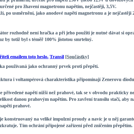
 určené pro žhavení magnetronu napětím, nejčastěji, 3,5V.
ouží, po usměrnění, jako anodové napětí magnetronu a je nejčastě
tor rozhodně není hračka a při jeho použití je nutné dávat si op
z by totiž byl s téměř 100% jistotou smrtelný.
Transil
[Součástky]
 používaná jako ochranný prvek proti přepětí.
tura i voltampérová charakteristika připomínají Zenerovu diodu. 
řivedené napětí nižší než prahové, tak se v obvodu prakticky neu
elikost danou prahovým napětím. Pro zavření transilu stačí, aby na
napětí prahové.
 konstruovaný na veliké impulzní proudy a navíc je u něj garanto
zkratuje. Tím ochrání připojené zařízení před zničením přepětím.