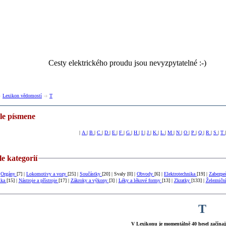
Cesty elektrického proudu jsou nevyzpytatelné :-)
Lexikon vědomostí
T
dle písmene
|
A
|
B
|
C
|
D
|
E
|
F
|
G
|
H
|
I
|
J
|
K
|
L
|
M
|
N
|
O
|
P
|
Q
|
R
|
S
|
T
le kategorií
|
Orgány
[7] |
Lokomotivy a vozy
[25] |
Součástky
[20] | Svaly [0] |
Obvody
[6] |
Elektrotechnika
[19] |
Zabezpe
ika
[15] |
Nástroje a přístroje
[17] |
Zákroky a výkony
[3] |
Léky a lékové formy
[13] |
Zkratky
[133] |
Železničn
T
V Lexikonu je momentálně 40 hesel začínají