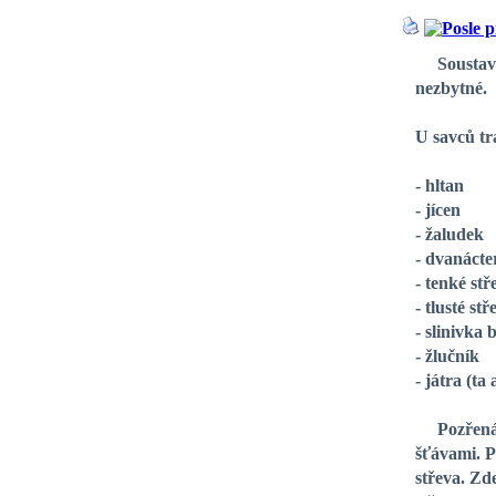
Soustava o
nezbytné.
U savců trá
- hltan
- jícen
- žaludek
- dvanácte
- tenké stř
- tlusté stř
- slinivka 
- žlučník
- játra (ta
Pozřená po
šťávami. P
střeva. Zde