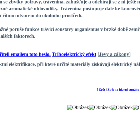
 se zbytky potravy, trávenina, zahušťuje a odebírají se z ní ještě 
ůzné aromatické uhlovodíky. Trávenina postupuje dále ke koncov
tí řitním otvorem do okolního prostředí.
é poruše funkce trávicí soustavy organismus v brzké době zemře. 
dalších faktorech.
Triboelektrický efekt
[Jevy a zákony]
tní elektrifikace, při které určité materiály získávají elektrický 
[
Zpět
|
Zpět na hlavní strnáku