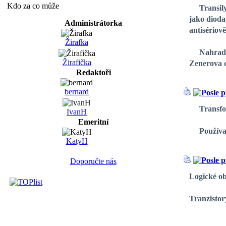
Kdo za co může
Transily s
jako dioda
Administrátorka
antisériov
Žirafka
Nahradit t
Žirafička
Zenerova di
Redaktoři
bernard
Transformá
IvanH
Emeritní
Používají 
KatyH
Doporučte nás
Logické ob
Tranzistor