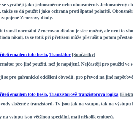
e vyrábějí jako jednosměrné nebo obousměrné. Jednosměrný chrání
, takže se dá použít i jako ochrana proti špatné polaritě. Obousměr
ě zapojené Zenerovy diody.
ransil normální Zenerovou diodou je sice možné, ale není to vhodné
oda nikoli, ta se totiž při přetížení může přerušit a potom přestan
Translátor
[Součástky]
tor pro jiné použití, než je napájení. Nejčastěji pro použití ve s
se pro galvanické oddělení obvodů, pro převod na jiné napěťové
Tranzistorově tranzistorová logika
[Elekt
vody složené z tranzistorů. Ty jsou jak na vstupu, tak na výstupu 
y na vstupu jsou většinou speciální, mají několik emitorů.