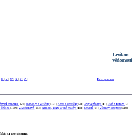
Lexikon
vědomostí
|
U
|
V
|
W
|
X
|
Y
|
Z
|
Další písmena
čovací technika
[12] |
Jednotky a veličiny
[12] |
Kosti a kostičky
[3] |
Jevy a zákony
[1] |
Lidé a funkce
[6]
í čeština
[150] |
Živočichové
[15] |
Nemoci, úrazy a jiné maléry
[18] |
Ostatní
[9] |
Všechny kategorie
[519]
cích na toto písmeno.