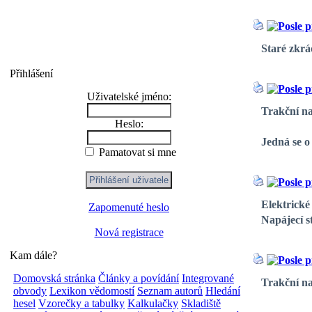
Staré zkrá
Přihlášení
Uživatelské jméno:
Trakční na
Heslo:
Jedná se o
Pamatovat si mne
Elektrické 
Zapomenuté heslo
Napájecí s
Nová registrace
Kam dále?
Domovská stránka
Články a povídání
Integrované
Trakční na
obvody
Lexikon vědomostí
Seznam autorů
Hledání
hesel
Vzorečky a tabulky
Kalkulačky
Skladiště