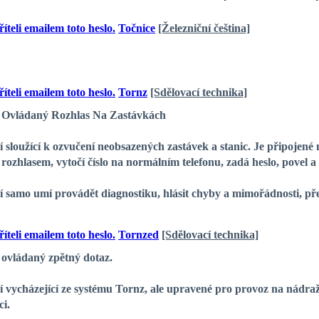
Točnice
[Železniční čeština]
Tornz
[Sdělovací technika]
vládaný Rozhlas Na Zastávkách
loužící k ozvučení neobsazených zastávek a stanic. Je připojené n
 rozhlasem, vytočí číslo na normálním telefonu, zadá heslo, povel a
amo umí provádět diagnostiku, hlásit chyby a mimořádnosti, př
Tornzed
[Sdělovací technika]
ládaný zpětný dotaz.
ycházející ze systému Tornz, ale upravené pro provoz na nádra
i.