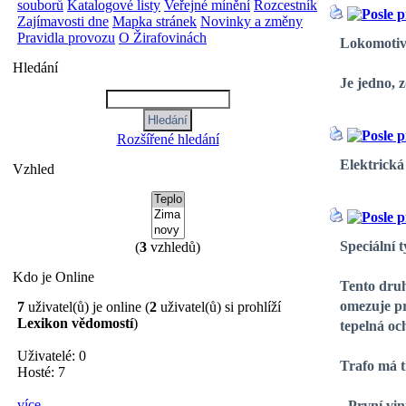
souborů
Katalogové listy
Veřejné mínění
Rozcestník
Zajímavosti dne
Mapka stránek
Novinky a změny
Pravidla provozu
O Žirafovinách
Lokomotiv
Hledání
Je jedno, 
Rozšířené hledání
Elektrická
Vzhled
Speciální 
(
3
vzhledů)
Kdo je Online
Tento druh
omezuje pr
7
uživatel(ů) je online (
2
uživatel(ů) si prohlíží
Lexikon vědomostí
)
tepelná och
Uživatelé: 0
Trafo má tř
Hosté: 7
více...
- První vi