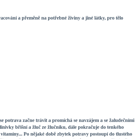
cování a přeměně na potřebné živiny a jiné látky, pro tělo
 potrava začne trávit a promíchá se navzájem a se žaludečními
nivky břišní a žluč ze žlučníku, dále pokračuje do tenkého
y, vitamíny... Po nějaké době zbytek potravy postoupí do tlustého