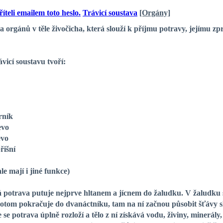
Trávicí soustava
[Orgány]
rgánů v těle živočicha, která slouží k příjmu potravy, jejímu zpra
vicí soustavu tvoří:
rník
evo
evo
břišní
 ale mají i jiné funkce)
trava putuje nejprve hltanem a jícnem do žaludku. V žaludku se
otom pokračuje do dvanáctníku, tam na ní začnou působit šťávy sli
 se potrava úplně rozloží a tělo z ní získává vodu, živiny, minerál