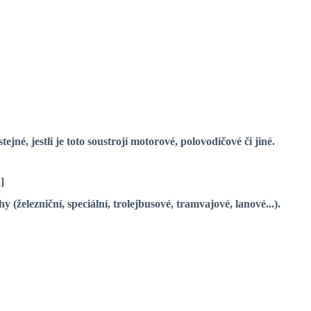
né, jestli je toto soustrojí motorové, polovodičové či jiné.
]
 (železniční, speciální, trolejbusové, tramvajové, lanové...).