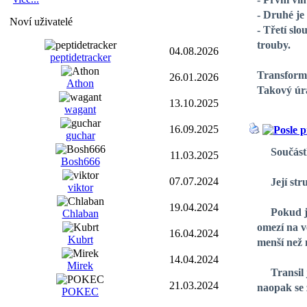
- Druhé je
Noví uživatelé
- Třetí sl
trouby.
04.08.2026
peptidetracker
Transformá
26.01.2026
Athon
Takový úra
13.10.2025
wagant
16.09.2025
guchar
Součástka
11.03.2025
Bosh666
07.07.2024
Její struk
viktor
19.04.2024
Pokud je p
Chlaban
omezí na v
16.04.2024
Kubrt
menší než 
14.04.2024
Mirek
Transil je
21.03.2024
naopak se 
POKEC