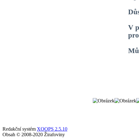
Důs
V p
pro
Můž
Redakční systém
XOOPS 2.5.10
Obsah © 2008-2020 Žirafoviny