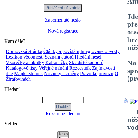
Ant
Jde
Zapomenuté heslo
pře
Nová registrace
otá
brz
Kam dále?
niž
Domovská stránka
Články a povídání
Integrované obvody
Lexikon vědomostí
Seznam autorů
Hledání hesel
Na 
Vzorečky a tabulky
Kalkulačky
Skladiště souborů
Katalogové listy
Veřejné mínění
Rozcestník
Zajímavosti
spr
dne
Mapka stránek
Novinky a změny
Pravidla provozu
O
(pr
Žirafovinách
Hledání
Pře
Rozšířené hledání
niž
Vzhled
vod