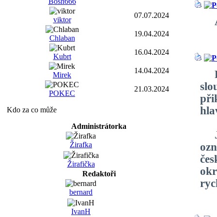
Bosh666
07.07.2024
viktor
As
19.04.2024
Chlaban
16.04.2024
Kubrt
14.04.2024
Pa
Mirek
slo
21.03.2024
POKEC
při
hla
Kdo za co může
Administrátorka
Jed
Žirafka
ozn
čes
Žirafička
okr
Redaktoři
ryc
bernard
IvanH