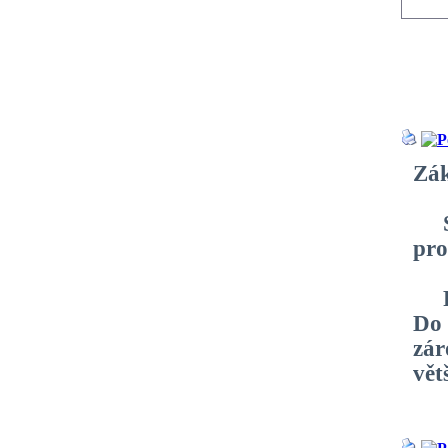
Zák
Sou
pro
Pro
Do 
zár
vět