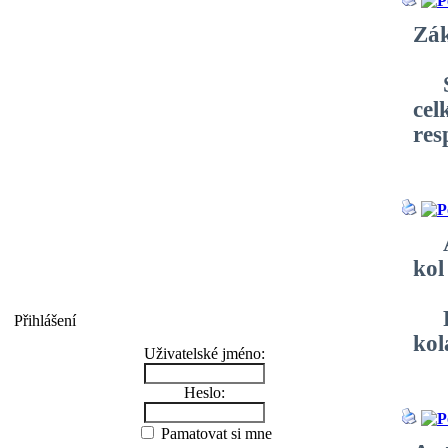
Zák
Sou
cel
res
Ant
kol
Při
Přihlášení
kol
Uživatelské jméno:
Heslo:
Pamatovat si mne