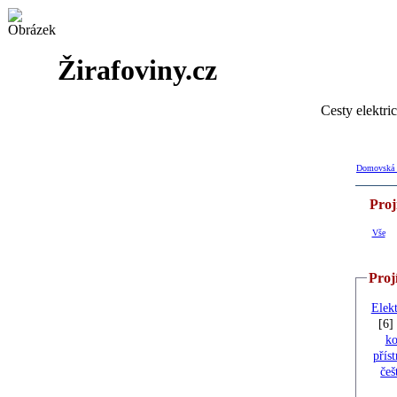
Žirafoviny.cz
Cesty elektri
Domovská 
Proj
Vše
Proj
Elek
[6]
ko
přís
češ