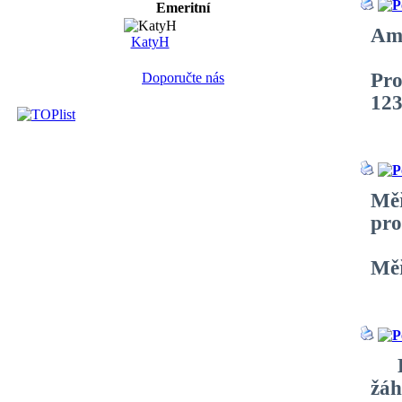
Emeritní
Amp
KatyH
Pro
Doporučte nás
123
Měř
pro
Měř
Lát
žáh