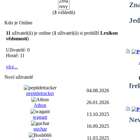
Zna
(
3
vzhledů)
Jed
Kdo je Online
11
uživatel(ů) je online (
1
uživatel(ů) si prohlíží
Lexikon
vědomostí
)
Uživatelé: 0
Hosté: 11
Aud
více...
Čes
Noví uživatelé
fre
04.08.2026
peptidetracker
26.01.2026
Athon
13.10.2025
wagant
Nev
16.09.2025
guchar
11.03.2025