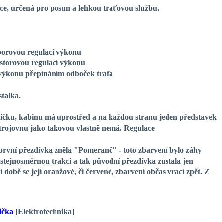
kce, určená pro posun a lehkou traťovou službu.
porovou regulací výkonu
istorovou regulací výkonu
e výkonu přepínáním odboček trafa
stalka.
ličku, kabinu má uprostřed a na každou stranu jeden představek
Strojovnu jako takovou vlastně nemá. Regulace
první přezdívka zněla "Pomeranč" - toto zbarvení bylo záhy
stejnosměrnou trakci a tak původní přezdívka zůstala jen
 době se její oranžové, či červené, zbarvení občas vrací zpět. Z
ička
[Elektrotechnika]