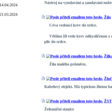
Nástroj na vyndavání a zandavání nožov
14.04.2024
21.03.2024
Žíla
Céva vedoucí krev
do
srdce.
Většina žil vede krev odkysličenou z or
plic do srdce.
Žilk
Žíla malého průměru.
Žluť
Kabelový objekt. Má typickou žlutou bar
ŽST
Železniční stanice