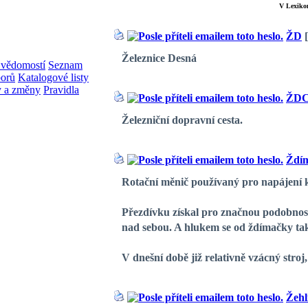
V Lexikon
ŽD
Železnice Desná
 vědomostí
Seznam
borů
Katalogové listy
 a změny
Pravidla
ŽD
Železniční dopravní cesta.
Ždí
Rotační měnič používaný pro napájení k
Přezdívku získal pro značnou podobnost
nad sebou. A hlukem se od ždímačky také
V dnešní době již relativně vzácný stroj
Žehl