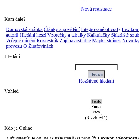
Nová registrace
Kam dále?
Domovská stránka
Články a povídání
Integrované obvody
Lexikon
autorů
Hledání hesel
Vzorečky a tabulky
Kalkulačky
Skladiště sou
Veřejné mínění
Rozcestník
Zajímavosti dne
Mapka stránek
Novinky
provozu
O Žirafovinách
Hledání
Rozšířené hledání
Vzhled
(
3
vzhledů)
Kdo je Online
7
uživatel(ů) je online (
2
uživatel(ů) si prohlíží
Lexikon vědomostí
)