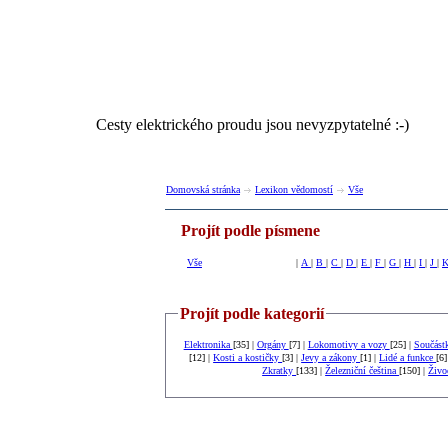
Cesty elektrického proudu jsou nevyzpytatelné :-)
Domovská stránka
Lexikon vědomostí
Vše
Projít podle písmene
Vše
|
A
|
B
|
C
|
D
|
E
|
F
|
G
|
H
|
I
|
J
|
Projít podle kategorií
Elektronika
[35] |
Orgány
[7] |
Lokomotivy a vozy
[25] |
Součást
[12] |
Kosti a kostičky
[3] |
Jevy a zákony
[1] |
Lidé a funkce
[6]
Zkratky
[133] |
Železniční čeština
[150] |
Živo