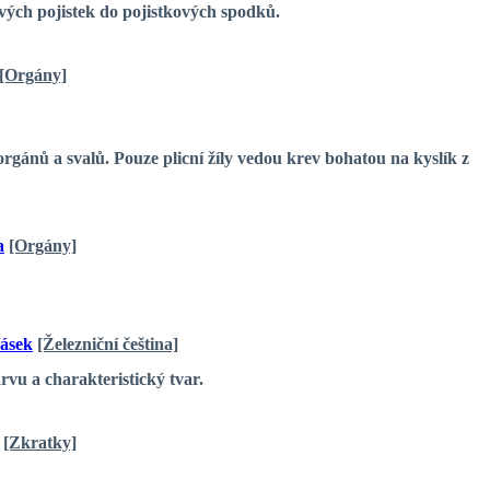
ých pojistek do pojistkových spodků.
[Orgány]
gánů a svalů. Pouze plicní žíly vedou krev bohatou na kyslík z
a
[Orgány]
ásek
[Železniční čeština]
vu a charakteristický tvar.
[Zkratky]