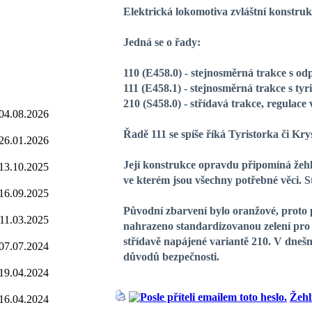
Elektrická lokomotiva zvláštní konstru
Jedná se o řady:
110 (E458.0)
- stejnosměrná trakce s od
111 (E458.1)
- stejnosměrná trakce s tyr
210 (S458.0)
- střídavá trakce, regulac
04.08.2026
Řadě 111 se spíše říká Tyristorka či Kry
26.01.2026
Její konstrukce opravdu připomíná žeh
13.10.2025
ve kterém jsou všechny potřebné věci. 
16.09.2025
Původní zbarvení bylo oranžové, proto 
11.03.2025
nahrazeno standardizovanou zelení pro 
střídavě napájené variantě 210. V dnešní
07.07.2024
důvodů bezpečnosti.
19.04.2024
Žehl
16.04.2024