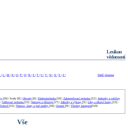
Lexikon
vědomostí
K
|
L
|
M
|
N
|
O
|
P
|
Q
|
R
|
S
|
T
|
U
|
V
|
W
|
X
|
Y
|
Z
|
Další písmena
ky
[20] | Svaly [0] |
Obvody
[6] |
Elektrotechnika
[19] |
Zabezpečovací technika
[12] |
Jednotky a veličiny
 |
Sdělovací technika
[15] |
Nástroje a přístroje
[17] |
Zákroky a výkony
[3] |
Léky a lékové formy
[13] |
čichové
[15] |
Nemoci, úrazy a jiné maléry
[18] |
Ostatní
[9] |
Všechny kategorie
[519]
Vše