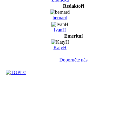
Redaktoři
bernard
IvanH
Emeritní
KatyH
Doporučte nás