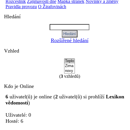
Rozcestník
Zajímavosti dne
Mapka stránek
Novinky a změny
Pravidla provozu
O Žirafovinách
Hledání
Rozšířené hledání
Vzhled
(
3
vzhledů)
Kdo je Online
6
uživatel(ů) je online (
2
uživatel(ů) si prohlíží
Lexikon
vědomostí
)
Uživatelé: 0
Hosté: 6