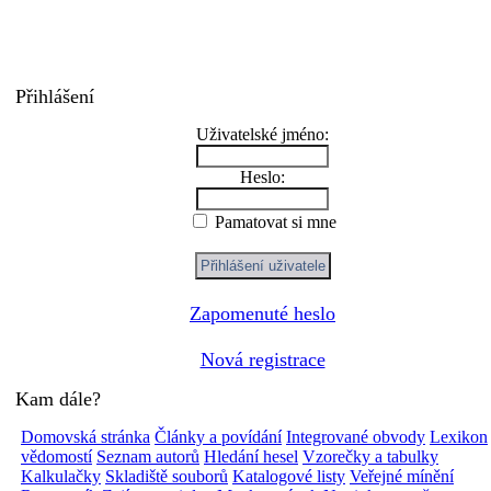
Přihlášení
Uživatelské jméno:
Heslo:
Pamatovat si mne
Zapomenuté heslo
Nová registrace
Kam dále?
Domovská stránka
Články a povídání
Integrované obvody
Lexikon
vědomostí
Seznam autorů
Hledání hesel
Vzorečky a tabulky
Kalkulačky
Skladiště souborů
Katalogové listy
Veřejné mínění