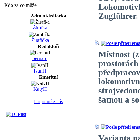
Lokomotivf
Kdo za co může
Zugführer.
Administrátorka
Žirafka
Žirafička
Redaktoři
Místnost (
bernard
prostorách 
předpracovn
IvanH
Emeritní
lokomotivn
strojvedou
KatyH
šatnou a s
Doporučte nás
Varianta 