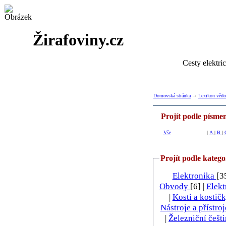
Žirafoviny.cz
Cesty elektri
Domovská stránka
Lexikon věd
Projít podle písme
Vše
|
A
|
B
|
Projít podle katego
Elektronika
[3
Obvody
[6] |
Elek
|
Kosti a kostič
Nástroje a přístro
|
Železniční češt