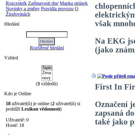
Rozcestník
Zajímavosti dne
Mapka stránek
chlopenních
Novinky a změny
Pravidla provozu
O
elektrickým
Žirafovinách
však mnohd
Hledání
Na EKG jso
Rozšířené hledání
(jako známk
Vzhled
(
3
vzhledů)
First In Fi
Kdo je Online
Označení j
18
uživatel(ů) je online (
2
uživatel(ů) si
prohlíží
Lexikon vědomostí
)
zapsaná do
Uživatelé: 0
také jako p
Hosté: 18