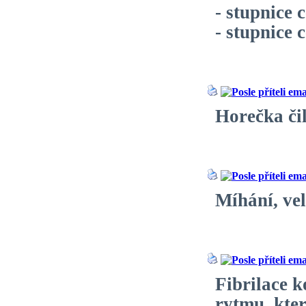
- stupnice 
- stupnice
Horečka čil
Míhání, vel
Fibrilace 
rytmu, kte