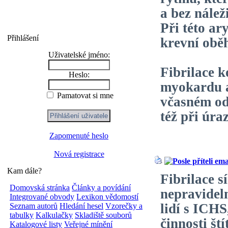
a bez náleži
Při této a
Přihlášení
krevní oběh
Uživatelské jméno:
Fibrilace k
Heslo:
myokardu a
Pamatovat si mne
včasném od
též při úra
Zapomenuté heslo
Nová registrace
Kam dále?
Fibrilace s
Domovská stránka
Články a povídání
nepravidel
Integrované obvody
Lexikon vědomostí
lidí s ICHS
Seznam autorů
Hledání hesel
Vzorečky a
tabulky
Kalkulačky
Skladiště souborů
činnosti št
Katalogové listy
Veřejné mínění