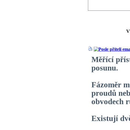
V
Měřící přís
posunu.
Fázoměr mů
proudů neb
obvodech r
Existují dv