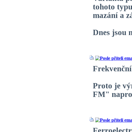
tohoto typ
mazání a zá
Dnes jsou 
Frekvenční
Proto je v
FM" napros
Ferroelect